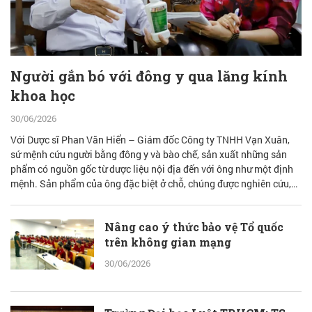
Người gắn bó với đông y qua lăng kính
khoa học
30/06/2026
Với Dược sĩ Phan Văn Hiển – Giám đốc Công ty TNHH Vạn Xuân,
sứ mệnh cứu người bằng đông y và bào chế, sản xuất những sản
phẩm có nguồn gốc từ dược liệu nội địa đến với ông như một định
mệnh. Sản phẩm của ông đặc biệt ở chỗ, chúng được nghiên cứu,
bào chế từ đam mê nhưng được quán chiếu qua lăng kính khoa học
với cơ sở lý luận vững vàng.
Nâng cao ý thức bảo vệ Tổ quốc
trên không gian mạng
30/06/2026