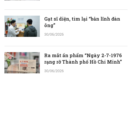
Gạt sĩ diện, tìm lại “bản lĩnh đàn
ông”
30/06/2026
Ra mắt ấn phẩm “Ngày 2-7-1976
rạng rỡ Thành phố Hồ Chí Minh”
30/06/2026
ThS.BS.CKII Cao Hoài Tuấn Anh -
Phó Giám đốc Bệnh viện Nhân dân
115: Nỗ lực tới cùng để giành lại sự
sống cho người bệnh
30/06/2026