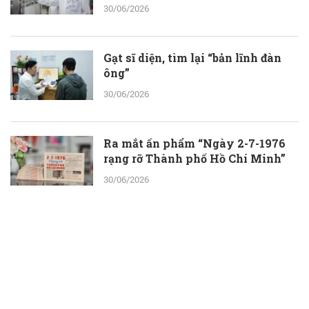
30/06/2026
Gạt sĩ diện, tìm lại “bản lĩnh đàn
ông”
30/06/2026
Ra mắt ấn phẩm “Ngày 2-7-1976
rạng rỡ Thành phố Hồ Chí Minh”
30/06/2026
ThS.BS.CKII Cao Hoài Tuấn Anh -
Phó Giám đốc Bệnh viện Nhân dân
115: Nỗ lực tới cùng để giành lại sự
sống cho người bệnh
30/06/2026