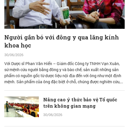
Người gắn bó với đông y qua lăng kính
khoa học
30/06/2026
Với Dược sĩ Phan Văn Hiển – Giám đốc Công ty TNHH Vạn Xuân,
sứ mệnh cứu người bằng đông y và bào chế, sản xuất những sản
phẩm có nguồn gốc từ dược liệu nội địa đến với ông như một định
mệnh. Sản phẩm của ông đặc biệt ở chỗ, chúng được nghiên cứu,
bào chế từ đam mê nhưng được quán chiếu qua lăng kính khoa học
với cơ sở lý luận vững vàng.
Nâng cao ý thức bảo vệ Tổ quốc
trên không gian mạng
30/06/2026