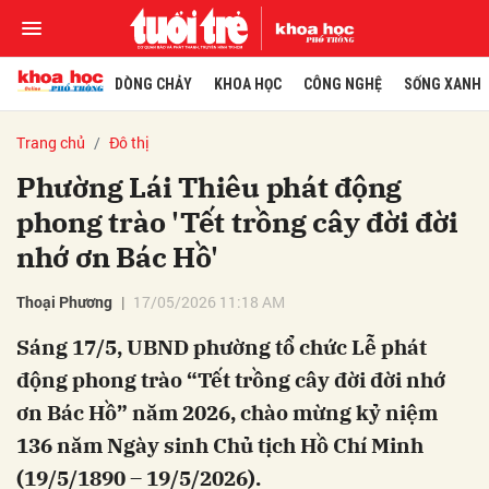
DÒNG CHẢY
KHOA HỌC
CÔNG NGHỆ
SỐNG XANH
Trang chủ
Đô thị
Phường Lái Thiêu phát động
phong trào 'Tết trồng cây đời đời
nhớ ơn Bác Hồ'
Thoại Phương
17/05/2026 11:18 AM
Sáng 17/5, UBND phường tổ chức Lễ phát
động phong trào “Tết trồng cây đời đời nhớ
ơn Bác Hồ” năm 2026, chào mừng kỷ niệm
136 năm Ngày sinh Chủ tịch Hồ Chí Minh
(19/5/1890 – 19/5/2026).