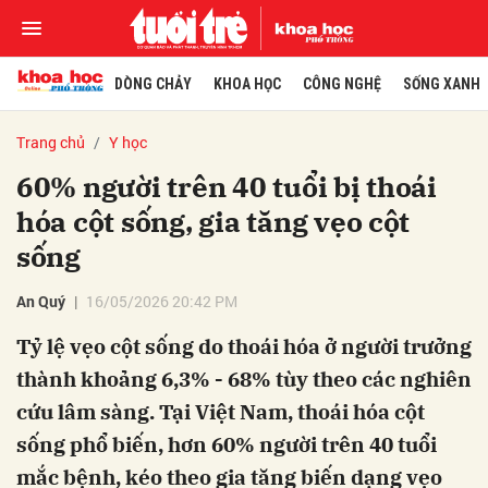
DÒNG CHẢY
KHOA HỌC
CÔNG NGHỆ
SỐNG XANH
Trang chủ
Y học
60% người trên 40 tuổi bị thoái
hóa cột sống, gia tăng vẹo cột
sống
An Quý
16/05/2026 20:42 PM
Tỷ lệ vẹo cột sống do thoái hóa ở người trưởng
thành khoảng 6,3% - 68% tùy theo các nghiên
cứu lâm sàng. Tại Việt Nam, thoái hóa cột
sống phổ biến, hơn 60% người trên 40 tuổi
mắc bệnh, kéo theo gia tăng biến dạng vẹo