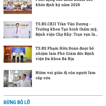
khỏe định kỳ năm 2026
TS.BS.CKII Trần Văn Dương -
Trưởng khoa Tạo hình thẩm mỹ,
Bệnh viện Chợ Rẫy: Trọn vẹn là
khi vết thương cơ thể và tâm hồn
cùng được chữa lành
TS.BS Phạm Hữu Đoàn được bổ
nhiệm làm Phó Giám đốc Bệnh
viện Đa khoa Bà Rịa
Niềm vui giản dị của người làm
cấp cứu
ĐỪNG BỎ LỠ