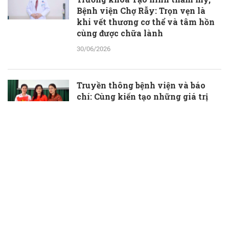
Bệnh viện Chợ Rẫy: Trọn vẹn là
khi vết thương cơ thể và tâm hồn
cùng được chữa lành
30/06/2026
Truyền thông bệnh viện và báo
chí: Cùng kiến tạo những giá trị
thầm lặng, đầy ý nghĩa
30/06/2026
TS.BS Phạm Hữu Đoàn được bổ
nhiệm làm Phó Giám đốc Bệnh
viện Đa khoa Bà Rịa
30/06/2026