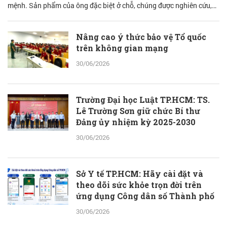
mệnh. Sản phẩm của ông đặc biệt ở chỗ, chúng được nghiên cứu,
bào chế từ đam mê nhưng được quán chiếu qua lăng kính khoa học
với cơ sở lý luận vững vàng.
Nâng cao ý thức bảo vệ Tổ quốc
trên không gian mạng
30/06/2026
Trường Đại học Luật TP.HCM: TS.
Lê Trường Sơn giữ chức Bí thư
Đảng ủy nhiệm kỳ 2025-2030
30/06/2026
Sở Y tế TP.HCM: Hãy cài đặt và
theo dõi sức khỏe trọn đời trên
ứng dụng Công dân số Thành phố
30/06/2026