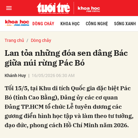
DÒNG CHẢY
KHOA HỌC
CÔNG NGHỆ
SỐNG XANH
Trang chủ
Dòng chảy
Lan tỏa những đóa sen dâng Bác
giữa núi rừng Pác Bó
Khánh Huy
16/05/2026 06:30 AM
Tối 15/5, tại Khu di tích Quốc gia đặc biệt Pác
Bó (tỉnh Cao Bằng), Đảng ủy các cơ quan
Đảng TP.HCM tổ chức Lễ tuyên dương các
gương điển hình học tập và làm theo tư tưởng,
đạo đức, phong cách Hồ Chí Minh năm 2026.