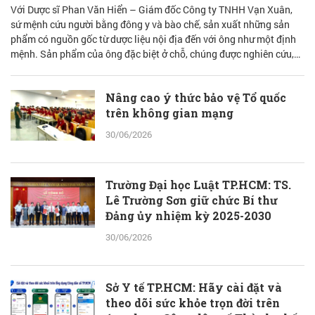
Với Dược sĩ Phan Văn Hiển – Giám đốc Công ty TNHH Vạn Xuân,
sứ mệnh cứu người bằng đông y và bào chế, sản xuất những sản
phẩm có nguồn gốc từ dược liệu nội địa đến với ông như một định
mệnh. Sản phẩm của ông đặc biệt ở chỗ, chúng được nghiên cứu,
bào chế từ đam mê nhưng được quán chiếu qua lăng kính khoa học
với cơ sở lý luận vững vàng.
Nâng cao ý thức bảo vệ Tổ quốc
trên không gian mạng
30/06/2026
Trường Đại học Luật TP.HCM: TS.
Lê Trường Sơn giữ chức Bí thư
Đảng ủy nhiệm kỳ 2025-2030
30/06/2026
Sở Y tế TP.HCM: Hãy cài đặt và
theo dõi sức khỏe trọn đời trên