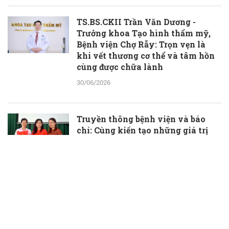
TS.BS.CKII Trần Văn Dương -
Trưởng khoa Tạo hình thẩm mỹ,
Bệnh viện Chợ Rẫy: Trọn vẹn là
khi vết thương cơ thể và tâm hồn
cùng được chữa lành
30/06/2026
Truyền thông bệnh viện và báo
chí: Cùng kiến tạo những giá trị
thầm lặng, đầy ý nghĩa
30/06/2026
TS.BS Phạm Hữu Đoàn được bổ
nhiệm làm Phó Giám đốc Bệnh
viện Đa khoa Bà Rịa