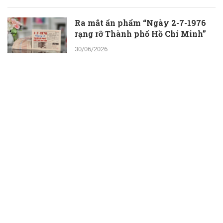
Ra mắt ấn phẩm “Ngày 2-7-1976
rạng rỡ Thành phố Hồ Chí Minh”
30/06/2026
ThS.BS.CKII Cao Hoài Tuấn Anh -
Phó Giám đốc Bệnh viện Nhân dân
115: Nỗ lực tới cùng để giành lại sự
sống cho người bệnh
30/06/2026
Một ngày ở Công viên nước Đầm
Sen: Con vui chơi, ba mẹ thêm thời
gian bên nhau
30/06/2026