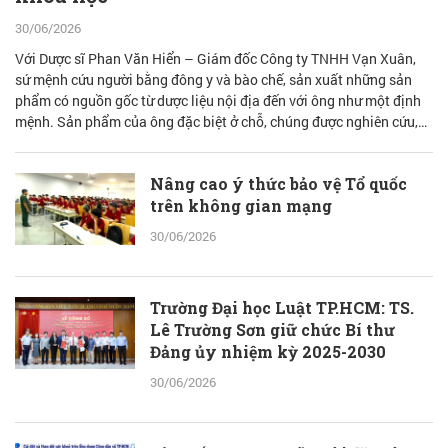
30/06/2026
Với Dược sĩ Phan Văn Hiển – Giám đốc Công ty TNHH Vạn Xuân,
sứ mệnh cứu người bằng đông y và bào chế, sản xuất những sản
phẩm có nguồn gốc từ dược liệu nội địa đến với ông như một định
mệnh. Sản phẩm của ông đặc biệt ở chỗ, chúng được nghiên cứu,
bào chế từ đam mê nhưng được quán chiếu qua lăng kính khoa học
với cơ sở lý luận vững vàng.
Nâng cao ý thức bảo vệ Tổ quốc
trên không gian mạng
30/06/2026
Trường Đại học Luật TP.HCM: TS.
Lê Trường Sơn giữ chức Bí thư
Đảng ủy nhiệm kỳ 2025-2030
30/06/2026