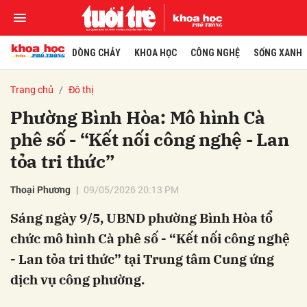
DÒNG CHẢY
KHOA HỌC
CÔNG NGHỆ
SỐNG XANH
Trang chủ
Đô thị
Phường Bình Hòa: Mô hình Cà
phê số - “Kết nối công nghệ - Lan
tỏa tri thức”
Thoại Phương
09/05/2026 20:13 PM
Sáng ngày 9/5, UBND phường Bình Hòa tổ
chức mô hình Cà phê số - “Kết nối công nghệ
- Lan tỏa tri thức” tại Trung tâm Cung ứng
dịch vụ công phường.