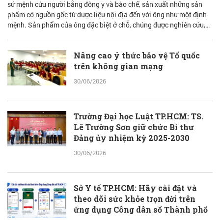
sứ mệnh cứu người bằng đông y và bào chế, sản xuất những sản
phẩm có nguồn gốc từ dược liệu nội địa đến với ông như một định
mệnh. Sản phẩm của ông đặc biệt ở chỗ, chúng được nghiên cứu,
bào chế từ đam mê nhưng được quán chiếu qua lăng kính khoa học
với cơ sở lý luận vững vàng.
Nâng cao ý thức bảo vệ Tổ quốc
trên không gian mạng
30/06/2026
Trường Đại học Luật TP.HCM: TS.
Lê Trường Sơn giữ chức Bí thư
Đảng ủy nhiệm kỳ 2025-2030
30/06/2026
Sở Y tế TP.HCM: Hãy cài đặt và
theo dõi sức khỏe trọn đời trên
ứng dụng Công dân số Thành phố