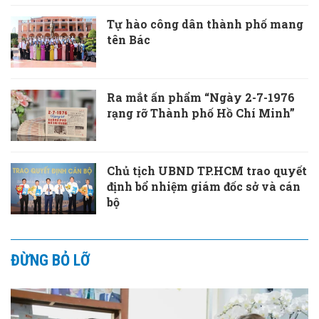
Tự hào công dân thành phố mang
tên Bác
Ra mắt ấn phẩm “Ngày 2-7-1976
rạng rỡ Thành phố Hồ Chí Minh”
Chủ tịch UBND TP.HCM trao quyết
định bổ nhiệm giám đốc sở và cán
bộ
ĐỪNG BỎ LỠ