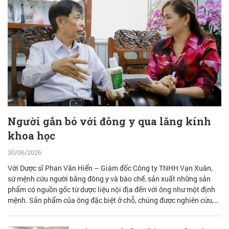
Người gắn bó với đông y qua lăng kính
khoa học
30/06/2026
Với Dược sĩ Phan Văn Hiển – Giám đốc Công ty TNHH Vạn Xuân,
sứ mệnh cứu người bằng đông y và bào chế, sản xuất những sản
phẩm có nguồn gốc từ dược liệu nội địa đến với ông như một định
mệnh. Sản phẩm của ông đặc biệt ở chỗ, chúng được nghiên cứu,
bào chế từ đam mê nhưng được quán chiếu qua lăng kính khoa học
với cơ sở lý luận vững vàng.