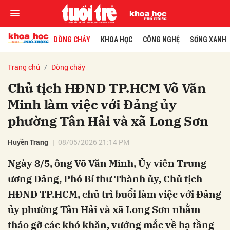
DÒNG CHẢY
KHOA HỌC
CÔNG NGHỆ
SỐNG XANH
Trang chủ
Dòng chảy
Chủ tịch HĐND TP.HCM Võ Văn
Minh làm việc với Đảng ủy
phường Tân Hải và xã Long Sơn
Huyền Trang
08/05/2026 21:14 PM
Ngày 8/5, ông Võ Văn Minh, Ủy viên Trung
ương Đảng, Phó Bí thư Thành ủy, Chủ tịch
HĐND TP.HCM, chủ trì buổi làm việc với Đảng
ủy phường Tân Hải và xã Long Sơn nhằm
tháo gỡ các khó khăn, vướng mắc về hạ tầng