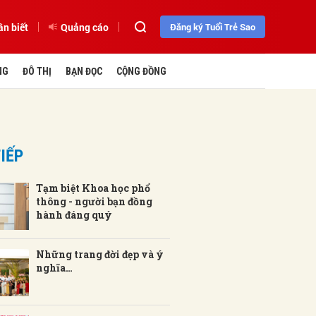
ần biết
Quảng cáo
Đăng ký Tuổi Trẻ Sao
NG
ĐÔ THỊ
BẠN ĐỌC
CỘNG ĐỒNG
IẾP
Tạm biệt Khoa học phổ
thông - người bạn đồng
hành đáng quý
Những trang đời đẹp và ý
nghĩa…