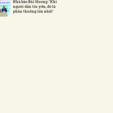
Nhà báo Bùi Hương: 'Khi
người dân tin yêu, đó là
phần thưởng lớn nhất'