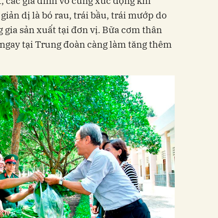
t, các gia đình vô cùng xúc động khi
ản dị là bó rau, trái bầu, trái mướp do
 gia sản xuất tại đơn vị. Bữa cơm thân
i ngay tại Trung đoàn càng làm tăng thêm