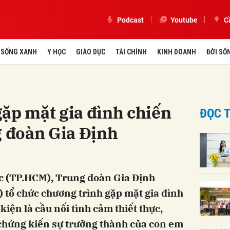
Podcast
Youtube
C
SỐNG XANH
Y HỌC
GIÁO DỤC
TÀI CHÍNH
KINH DOANH
ĐỜI SỐ
ặp mặt gia đình chiến
ĐỌC T
g đoàn Gia Định
ức (TP.HCM), Trung đoàn Gia Định
 tổ chức chương trình gặp mặt gia đình
kiện là cầu nối tình cảm thiết thực,
 chứng kiến sự trưởng thành của con em