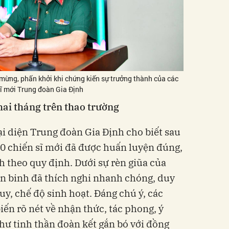
 mừng, phấn khởi khi chứng kiến sự trưởng thành của các
sĩ mới Trung đoàn Gia Định
hai tháng trên thao trường
ại diện Trung đoàn Gia Định cho biết sau
0 chiến sĩ mới đã được huấn luyện đúng,
h theo quy định. Dưới sự rèn giũa của
ân binh đã thích nghi nhanh chóng, duy
y, chế độ sinh hoạt. Đáng chú ý, các
iến rõ nét về nhận thức, tác phong, ý
như tinh thần đoàn kết gắn bó với đồng