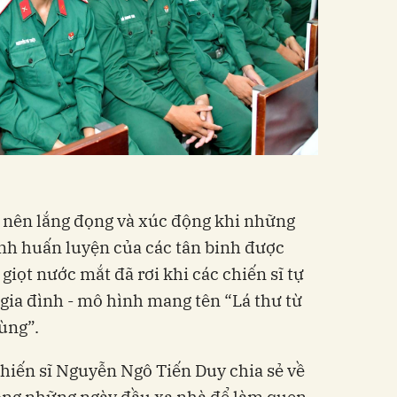
 nên lắng đọng và xúc động khi những
ình huấn luyện của các tân binh được
 giọt nước mắt đã rơi khi các chiến sĩ tự
 gia đình - mô hình mang tên “Lá thư từ
ùng”.
chiến sĩ Nguyễn Ngô Tiến Duy chia sẻ về
ong những ngày đầu xa nhà để làm quen