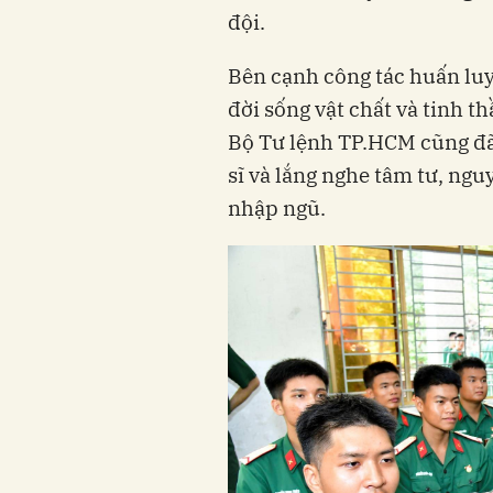
đội.
Bên cạnh công tác huấn luy
đời sống vật chất và tinh t
Bộ Tư lệnh TP.HCM cũng đã 
sĩ và lắng nghe tâm tư, ngu
nhập ngũ.