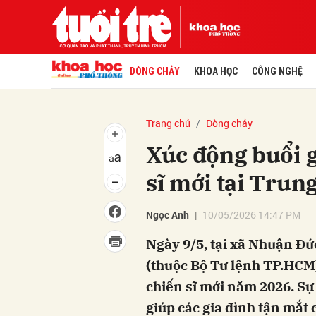
DÒNG CHẢY
KHOA HỌC
CÔNG NGHỆ
Trang chủ
Dòng chảy
Xúc động buổi g
sĩ mới tại Trun
Ngọc Anh
10/05/2026 14:47 PM
Ngày 9/5, tại xã Nhuận Đ
(thuộc Bộ Tư lệnh TP.HCM)
chiến sĩ mới năm 2026. Sự 
giúp các gia đình tận mắt