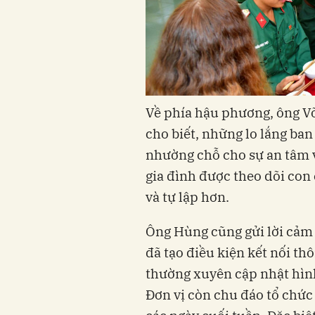
Về phía hậu phương, ông Võ
cho biết, những lo lắng ban
nhường chỗ cho sự an tâm v
gia đình được theo dõi co
và tự lập hơn.
Ông Hùng cũng gửi lời cảm 
đã tạo điều kiện kết nối th
thường xuyên cập nhật hình
Đơn vị còn chu đáo tổ chứ