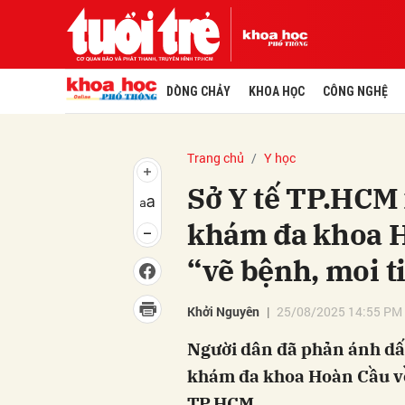
DÒNG CHẢY
KHOA HỌC
CÔNG NGHỆ
Trang chủ
Y học
Sở Y tế TP.HCM
khám đa khoa H
“vẽ bệnh, moi t
Khởi Nguyên
25/08/2025 14:55 PM
Người dân đã phản ánh dấ
khám đa khoa Hoàn Cầu về
TP.HCM.