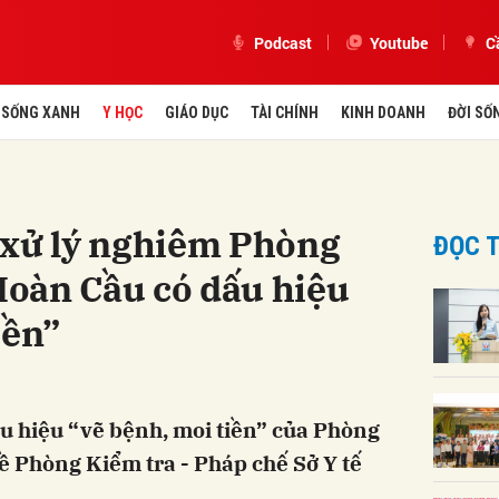
Podcast
Youtube
C
SỐNG XANH
Y HỌC
GIÁO DỤC
TÀI CHÍNH
KINH DOANH
ĐỜI SỐ
 xử lý nghiêm Phòng
ĐỌC T
oàn Cầu có dấu hiệu
iền”
u hiệu “vẽ bệnh, moi tiền” của Phòng
 Phòng Kiểm tra - Pháp chế Sở Y tế