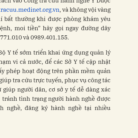
cách vào Cổng tra cứu hành nghề Y Dược
/tracuu.medinet.org.vn
, và không vội vàng
hí bất thường khi được phòng khám yêu
bệnh, moi tiền” hãy gọi ngay đường dây
.771.010 và 0989.401.155.
Bộ Y tế sớm triển khai ứng dụng quản lý
ạm vi cả nước, để các Sở Y tế cập nhật
iấy phép hoạt động trên phần mềm quản
 giúp tra cứu trực tuyến, phục vụ công tác
 giúp người dân, cơ sở y tế dễ dàng xác
 tránh tình trạng người hành nghề được
h nghề, đăng ký hành nghề tại nhiều