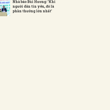
Nhà báo Bùi Hương: 'Khi
người dân tin yêu, đó là
phần thưởng lớn nhất'