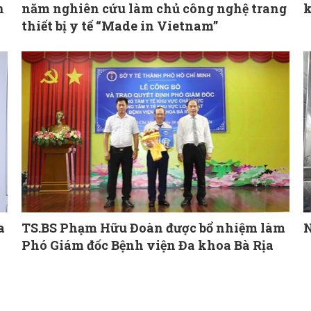
n
năm nghiên cứu làm chủ công nghệ trang
k
thiết bị y tế “Made in Vietnam”
a
TS.BS Phạm Hữu Đoàn được bổ nhiệm làm
N
Phó Giám đốc Bệnh viện Đa khoa Bà Rịa