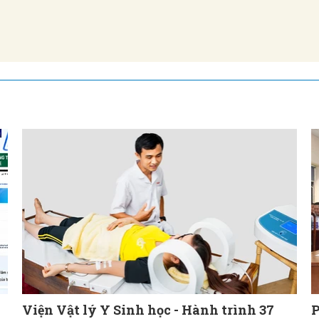
Viện Vật lý Y Sinh học - Hành trình 37
P