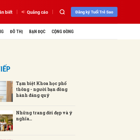
ần biết
Quảng cáo
Đăng ký Tuổi Trẻ Sao
NG
ĐÔ THỊ
BẠN ĐỌC
CỘNG ĐỒNG
IẾP
Tạm biệt Khoa học phổ
thông - người bạn đồng
hành đáng quý
Những trang đời đẹp và ý
nghĩa…