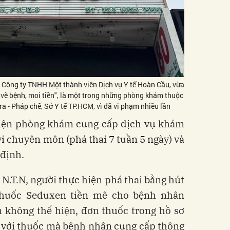
Công ty TNHH Một thành viên Dịch vụ Y tế Hoàn Cầu, vừa
 "vẽ bệnh, moi tiền", là một trong những phòng khám thuộc
a - Pháp chế, Sở Y tế TP.HCM, vì đã vi phạm nhiều lần
hiện phòng khám cung cấp dịch vụ khám
 chuyên môn (phá thai 7 tuần 5 ngày) và
định.
 N.T.N, người thực hiện phá thai bằng hút
thuốc Seduxen tiền mê cho bệnh nhân
 không thể hiện, đơn thuốc trong hồ sơ
 với thuốc mà bệnh nhân cung cấp thông