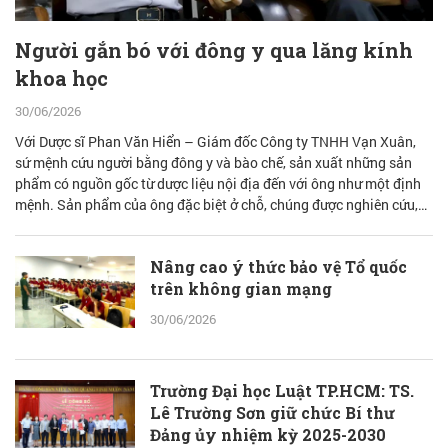
Người gắn bó với đông y qua lăng kính
khoa học
30/06/2026
Với Dược sĩ Phan Văn Hiển – Giám đốc Công ty TNHH Vạn Xuân,
sứ mệnh cứu người bằng đông y và bào chế, sản xuất những sản
phẩm có nguồn gốc từ dược liệu nội địa đến với ông như một định
mệnh. Sản phẩm của ông đặc biệt ở chỗ, chúng được nghiên cứu,
bào chế từ đam mê nhưng được quán chiếu qua lăng kính khoa học
với cơ sở lý luận vững vàng.
Nâng cao ý thức bảo vệ Tổ quốc
trên không gian mạng
30/06/2026
Trường Đại học Luật TP.HCM: TS.
Lê Trường Sơn giữ chức Bí thư
Đảng ủy nhiệm kỳ 2025-2030