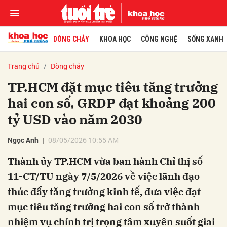
DÒNG CHẢY
KHOA HỌC
CÔNG NGHỆ
SỐNG XANH
Trang chủ
Dòng chảy
TP.HCM đặt mục tiêu tăng trưởng
hai con số, GRDP đạt khoảng 200
tỷ USD vào năm 2030
Ngọc Anh
08/05/2026 10:55 AM
Thành ủy TP.HCM vừa ban hành Chỉ thị số
11-CT/TU ngày 7/5/2026 về việc lãnh đạo
thúc đẩy tăng trưởng kinh tế, đưa việc đạt
mục tiêu tăng trưởng hai con số trở thành
nhiệm vụ chính trị trọng tâm xuyên suốt giai