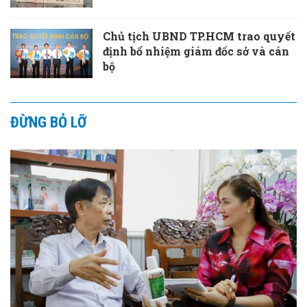
Chủ tịch UBND TP.HCM trao quyết
định bổ nhiệm giám đốc sở và cán
bộ
ĐỪNG BỎ LỠ