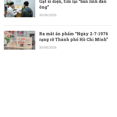
Gạt sĩ diện, tìm lại “bản lĩnh đàn
ông”
30/06/2026
Ra mắt ấn phẩm “Ngày 2-7-1976
rạng rỡ Thành phố Hồ Chí Minh”
30/06/2026
ThS.BS.CKII Cao Hoài Tuấn Anh -
Phó Giám đốc Bệnh viện Nhân dân
115: Nỗ lực tới cùng để giành lại sự
sống cho người bệnh
30/06/2026
Một ngày ở Công viên nước Đầm
Sen: Con vui chơi, ba mẹ thêm thời