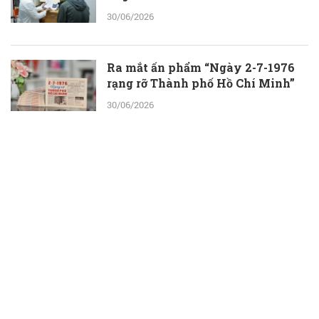
30/06/2026
Ra mắt ấn phẩm “Ngày 2-7-1976
rạng rỡ Thành phố Hồ Chí Minh”
30/06/2026
ThS.BS.CKII Cao Hoài Tuấn Anh -
Phó Giám đốc Bệnh viện Nhân dân
115: Nỗ lực tới cùng để giành lại sự
sống cho người bệnh
30/06/2026
Một ngày ở Công viên nước Đầm
Sen: Con vui chơi, ba mẹ thêm thời
gian bên nhau