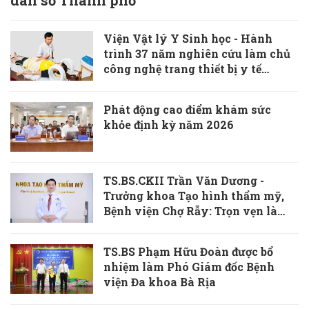
Viện Vật lý Y Sinh học - Hành
trình 37 năm nghiên cứu làm chủ
công nghệ trang thiết bị y tế
“Made in Vietnam”
Phát động cao điểm khám sức
khỏe định kỳ năm 2026
TS.BS.CKII Trần Văn Dương -
Trưởng khoa Tạo hình thẩm mỹ,
Bệnh viện Chợ Rẫy: Trọn vẹn là
khi vết thương cơ thể và tâm hồn
cùng được chữa lành
TS.BS Phạm Hữu Đoàn được bổ
nhiệm làm Phó Giám đốc Bệnh
viện Đa khoa Bà Rịa