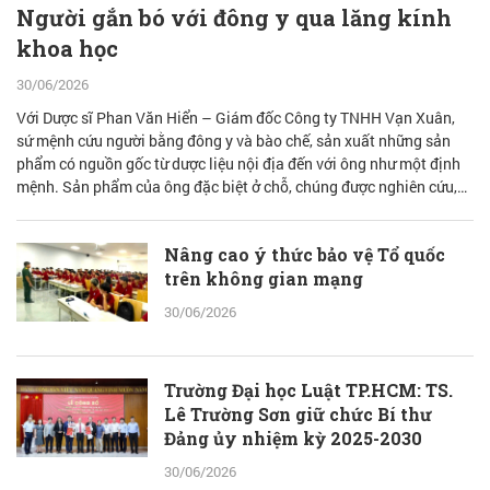
Người gắn bó với đông y qua lăng kính
khoa học
30/06/2026
Với Dược sĩ Phan Văn Hiển – Giám đốc Công ty TNHH Vạn Xuân,
sứ mệnh cứu người bằng đông y và bào chế, sản xuất những sản
phẩm có nguồn gốc từ dược liệu nội địa đến với ông như một định
mệnh. Sản phẩm của ông đặc biệt ở chỗ, chúng được nghiên cứu,
bào chế từ đam mê nhưng được quán chiếu qua lăng kính khoa học
với cơ sở lý luận vững vàng.
Nâng cao ý thức bảo vệ Tổ quốc
trên không gian mạng
30/06/2026
Trường Đại học Luật TP.HCM: TS.
Lê Trường Sơn giữ chức Bí thư
Đảng ủy nhiệm kỳ 2025-2030
30/06/2026