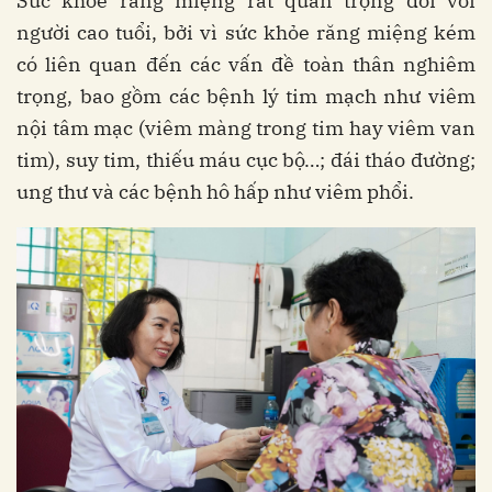
Sức khỏe răng miệng rất quan trọng đối với
người cao tuổi, bởi vì sức khỏe răng miệng kém
có liên quan đến các vấn đề toàn thân nghiêm
trọng, bao gồm các bệnh lý tim mạch như viêm
nội tâm mạc (viêm màng trong tim hay viêm van
tim), suy tim, thiếu máu cục bộ…; đái tháo đường;
ung thư và các bệnh hô hấp như viêm phổi.