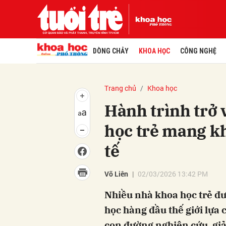
DÒNG CHẢY
KHOA HỌC
CÔNG NGHỆ
Trang chủ
Khoa học
Hành trình trở
học trẻ mang k
tế
Võ Liên
02/03/2026 13:42 PM
Nhiều nhà khoa học trẻ đượ
học hàng đầu thế giới lựa 
con đường nghiên cứu, giả