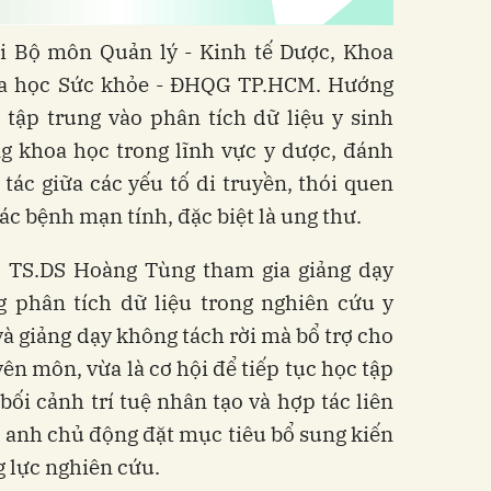
ại Bộ môn Quản lý - Kinh tế Dược, Khoa
oa học Sức khỏe - ĐHQG TP.HCM. Hướng
tập trung vào phân tích dữ liệu y sinh
 khoa học trong lĩnh vực y dược, đánh
 tác giữa các yếu tố di truyền, thói quen
ác bệnh mạn tính, đặc biệt là ung thư.
, TS.DS Hoàng Tùng tham gia giảng dạy
 phân tích dữ liệu trong nghiên cứu y
và giảng dạy không tách rời mà bổ trợ cho
ên môn, vừa là cơ hội để tiếp tục học tập
bối cảnh trí tuệ nhân tạo và hợp tác liên
 anh chủ động đặt mục tiêu bổ sung kiến
g lực nghiên cứu.