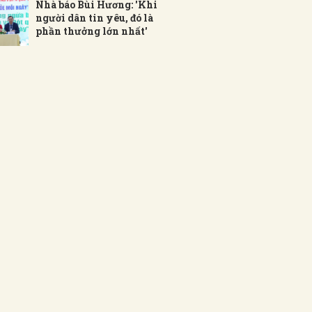
Nhà báo Bùi Hương: 'Khi
người dân tin yêu, đó là
phần thưởng lớn nhất'