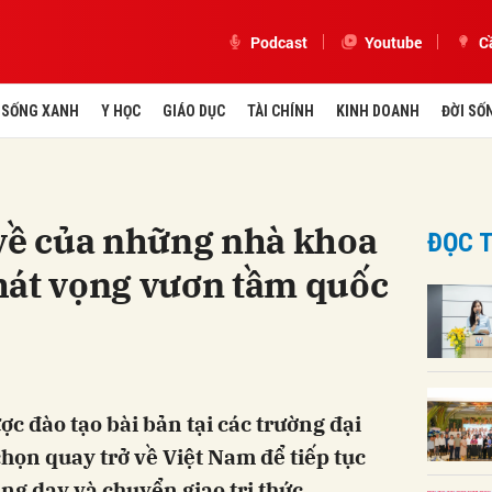
Podcast
Youtube
C
SỐNG XANH
Y HỌC
GIÁO DỤC
TÀI CHÍNH
KINH DOANH
ĐỜI SỐ
 về của những nhà khoa
ĐỌC T
hát vọng vươn tầm quốc
c đào tạo bài bản tại các trường đại
chọn quay trở về Việt Nam để tiếp tục
ng dạy và chuyển giao tri thức.