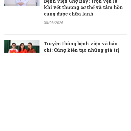
Bệnh viện Chợ Rẫy: Trọn vẹn là
khi vết thương cơ thể và tâm hồn
cùng được chữa lành
30/06/2026
Truyền thông bệnh viện và báo
chí: Cùng kiến tạo những giá trị
thầm lặng, đầy ý nghĩa
30/06/2026
TS.BS Phạm Hữu Đoàn được bổ
nhiệm làm Phó Giám đốc Bệnh
viện Đa khoa Bà Rịa
30/06/2026
Bí quyết chăm sóc sức khỏe chủ