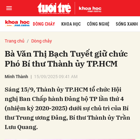
DÒNG CHẢY
KHOA HỌC
CÔNG NGHỆ
SỐNG XANH
Trang chủ
Dòng chảy
Bà Văn Thị Bạch Tuyết giữ chức
Phó Bí thư Thành ủy TP.HCM
Minh Thành
15/09/2025 09:41 AM
Sáng 15/9, Thành ủy TP.HCM tổ chức Hội
nghị Ban Chấp hành Đảng bộ TP lần thứ 4
(nhiệm kỳ 2020-2025) dưới sự chủ trì của Bí
thư Trung ương Đảng, Bí thư Thành ủy Trần
Lưu Quang.