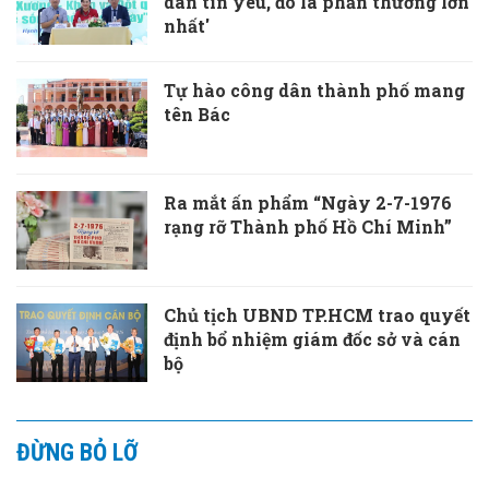
dân tin yêu, đó là phần thưởng lớn
nhất'
Tự hào công dân thành phố mang
tên Bác
Ra mắt ấn phẩm “Ngày 2-7-1976
rạng rỡ Thành phố Hồ Chí Minh”
Chủ tịch UBND TP.HCM trao quyết
định bổ nhiệm giám đốc sở và cán
bộ
ĐỪNG BỎ LỠ