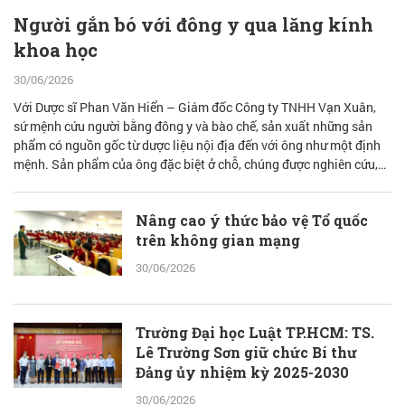
Người gắn bó với đông y qua lăng kính
khoa học
30/06/2026
Với Dược sĩ Phan Văn Hiển – Giám đốc Công ty TNHH Vạn Xuân,
sứ mệnh cứu người bằng đông y và bào chế, sản xuất những sản
phẩm có nguồn gốc từ dược liệu nội địa đến với ông như một định
mệnh. Sản phẩm của ông đặc biệt ở chỗ, chúng được nghiên cứu,
bào chế từ đam mê nhưng được quán chiếu qua lăng kính khoa học
với cơ sở lý luận vững vàng.
Nâng cao ý thức bảo vệ Tổ quốc
trên không gian mạng
30/06/2026
Trường Đại học Luật TP.HCM: TS.
Lê Trường Sơn giữ chức Bí thư
Đảng ủy nhiệm kỳ 2025-2030
30/06/2026