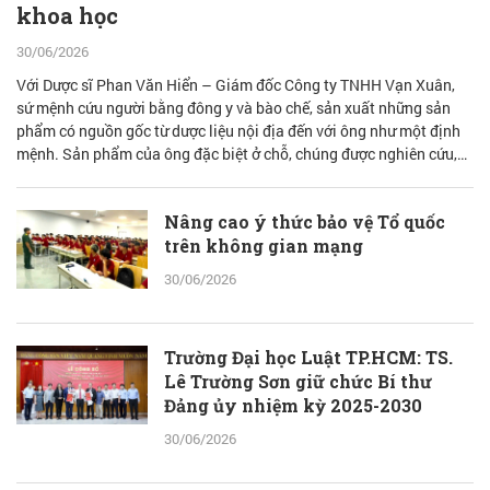
khoa học
30/06/2026
Với Dược sĩ Phan Văn Hiển – Giám đốc Công ty TNHH Vạn Xuân,
sứ mệnh cứu người bằng đông y và bào chế, sản xuất những sản
phẩm có nguồn gốc từ dược liệu nội địa đến với ông như một định
mệnh. Sản phẩm của ông đặc biệt ở chỗ, chúng được nghiên cứu,
bào chế từ đam mê nhưng được quán chiếu qua lăng kính khoa học
với cơ sở lý luận vững vàng.
Nâng cao ý thức bảo vệ Tổ quốc
trên không gian mạng
30/06/2026
Trường Đại học Luật TP.HCM: TS.
Lê Trường Sơn giữ chức Bí thư
Đảng ủy nhiệm kỳ 2025-2030
30/06/2026