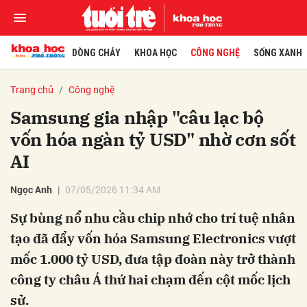
DÒNG CHẢY
KHOA HỌC
CÔNG NGHỆ
SỐNG XANH
Trang chủ
Công nghệ
Samsung gia nhập "câu lạc bộ
vốn hóa ngàn tỷ USD" nhờ cơn sốt
AI
Ngọc Anh
07/05/2026 11:34 AM
Sự bùng nổ nhu cầu chip nhớ cho trí tuệ nhân
tạo đã đẩy vốn hóa Samsung Electronics vượt
mốc 1.000 tỷ USD, đưa tập đoàn này trở thành
công ty châu Á thứ hai chạm đến cột mốc lịch
sử.