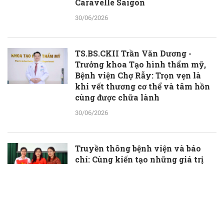
Caravelle Saigon
30/06/2026
TS.BS.CKII Trần Văn Dương -
Trưởng khoa Tạo hình thẩm mỹ,
Bệnh viện Chợ Rẫy: Trọn vẹn là
khi vết thương cơ thể và tâm hồn
cùng được chữa lành
30/06/2026
Truyền thông bệnh viện và báo
chí: Cùng kiến tạo những giá trị
thầm lặng, đầy ý nghĩa
30/06/2026
TS.BS Phạm Hữu Đoàn được bổ