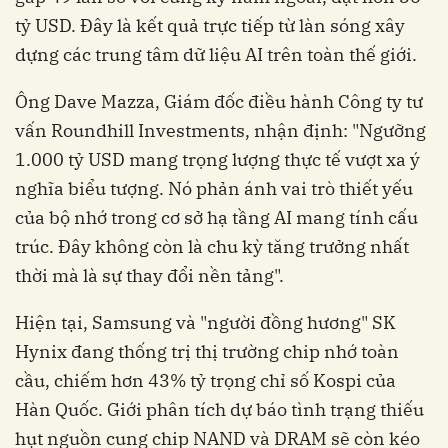
tỷ USD. Đây là kết quả trực tiếp từ làn sóng xây
dựng các trung tâm dữ liệu AI trên toàn thế giới.
Ông Dave Mazza, Giám đốc điều hành Công ty tư
vấn Roundhill Investments, nhận định: "Ngưỡng
1.000 tỷ USD mang trọng lượng thực tế vượt xa ý
nghĩa biểu tượng. Nó phản ánh vai trò thiết yếu
của bộ nhớ trong cơ sở hạ tầng AI mang tính cấu
trúc. Đây không còn là chu kỳ tăng trưởng nhất
thời mà là sự thay đổi nền tảng".
Hiện tại, Samsung và "người đồng hương" SK
Hynix đang thống trị thị trường chip nhớ toàn
cầu, chiếm hơn 43% tỷ trọng chỉ số Kospi của
Hàn Quốc. Giới phân tích dự báo tình trạng thiếu
hụt nguồn cung chip NAND và DRAM sẽ còn kéo