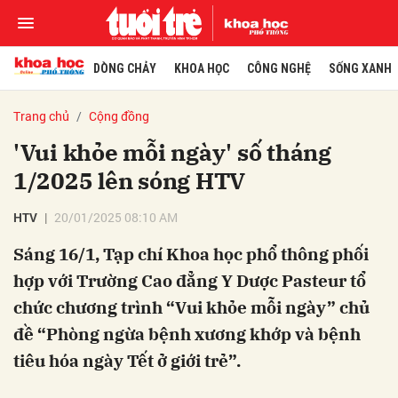
DÒNG CHẢY
KHOA HỌC
CÔNG NGHỆ
SỐNG XANH
Trang chủ
Cộng đồng
'Vui khỏe mỗi ngày' số tháng
1/2025 lên sóng HTV
HTV
20/01/2025 08:10 AM
Sáng 16/1, Tạp chí Khoa học phổ thông phối
hợp với Trường Cao đẳng Y Dược Pasteur tổ
chức chương trình “Vui khỏe mỗi ngày” chủ
đề “Phòng ngừa bệnh xương khớp và bệnh
tiêu hóa ngày Tết ở giới trẻ”.