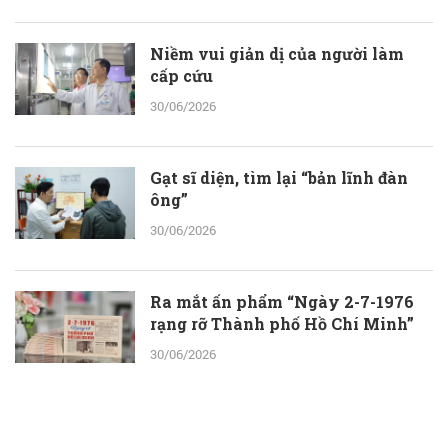
Niềm vui giản dị của người làm
cấp cứu
30/06/2026
Gạt sĩ diện, tìm lại “bản lĩnh đàn
ông”
30/06/2026
Ra mắt ấn phẩm “Ngày 2-7-1976
rạng rỡ Thành phố Hồ Chí Minh”
30/06/2026
ThS.BS.CKII Cao Hoài Tuấn Anh -
Phó Giám đốc Bệnh viện Nhân dân