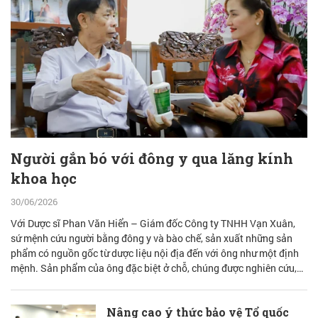
Người gắn bó với đông y qua lăng kính
khoa học
30/06/2026
Với Dược sĩ Phan Văn Hiển – Giám đốc Công ty TNHH Vạn Xuân,
sứ mệnh cứu người bằng đông y và bào chế, sản xuất những sản
phẩm có nguồn gốc từ dược liệu nội địa đến với ông như một định
mệnh. Sản phẩm của ông đặc biệt ở chỗ, chúng được nghiên cứu,
bào chế từ đam mê nhưng được quán chiếu qua lăng kính khoa học
với cơ sở lý luận vững vàng.
Nâng cao ý thức bảo vệ Tổ quốc