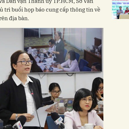
 và Dân vận Thành ủy TP.HCM, Sở Văn
 trì buổi họp báo cung cấp thông tin về
trên địa bàn.