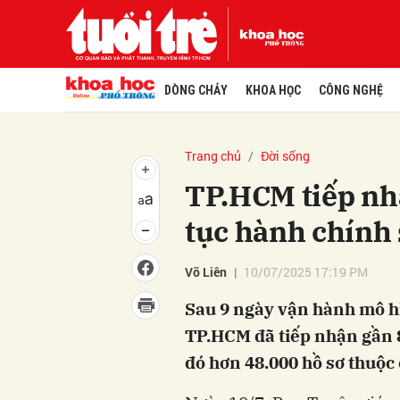
DÒNG CHẢY
KHOA HỌC
CÔNG NGHỆ
Trang chủ
Đời sống
TP.HCM tiếp nh
tục hành chính
Võ Liên
10/07/2025 17:19 PM
Sau 9 ngày vận hành mô h
TP.HCM đã tiếp nhận gần 8
đó hơn 48.000 hồ sơ thuộc 