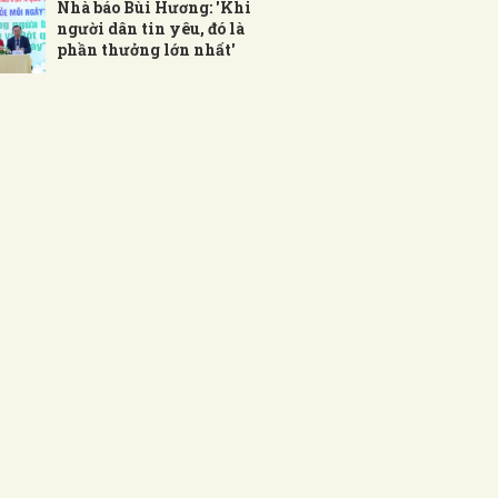
Nhà báo Bùi Hương: 'Khi
người dân tin yêu, đó là
phần thưởng lớn nhất'