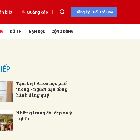
ần biết
Quảng cáo
Đăng ký Tuổi Trẻ Sao
NG
ĐÔ THỊ
BẠN ĐỌC
CỘNG ĐỒNG
IẾP
Tạm biệt Khoa học phổ
thông - người bạn đồng
hành đáng quý
Những trang đời đẹp và ý
nghĩa…