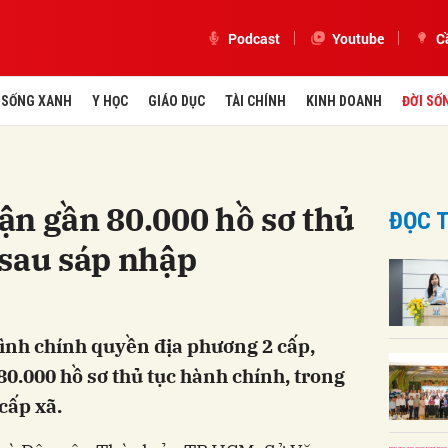
Podcast
Youtube
C
SỐNG XANH
Y HỌC
GIÁO DỤC
TÀI CHÍNH
KINH DOANH
ĐỜI SỐ
ận gần 80.000 hồ sơ thủ
ĐỌC T
 sau sáp nhập
ình chính quyền địa phương 2 cấp,
0.000 hồ sơ thủ tục hành chính, trong
cấp xã.