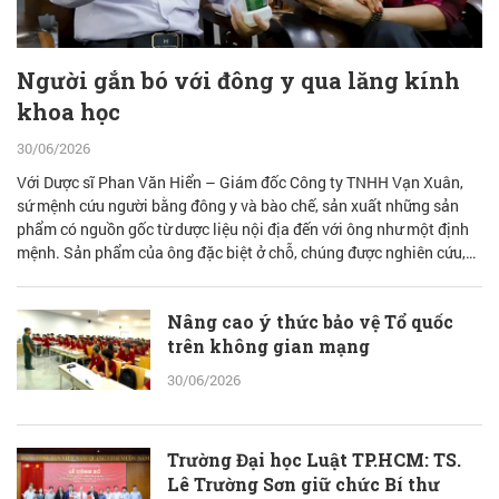
Người gắn bó với đông y qua lăng kính
khoa học
30/06/2026
Với Dược sĩ Phan Văn Hiển – Giám đốc Công ty TNHH Vạn Xuân,
sứ mệnh cứu người bằng đông y và bào chế, sản xuất những sản
phẩm có nguồn gốc từ dược liệu nội địa đến với ông như một định
mệnh. Sản phẩm của ông đặc biệt ở chỗ, chúng được nghiên cứu,
bào chế từ đam mê nhưng được quán chiếu qua lăng kính khoa học
với cơ sở lý luận vững vàng.
Nâng cao ý thức bảo vệ Tổ quốc
trên không gian mạng
30/06/2026
Trường Đại học Luật TP.HCM: TS.
Lê Trường Sơn giữ chức Bí thư