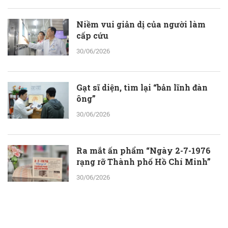
Niềm vui giản dị của người làm
cấp cứu
30/06/2026
Gạt sĩ diện, tìm lại “bản lĩnh đàn
ông”
30/06/2026
Ra mắt ấn phẩm “Ngày 2-7-1976
rạng rỡ Thành phố Hồ Chí Minh”
30/06/2026
ThS.BS.CKII Cao Hoài Tuấn Anh -
Phó Giám đốc Bệnh viện Nhân dân