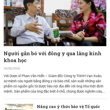
Người gắn bó với đông y qua lăng kính
khoa học
30/06/2026
Với Dược sĩ Phan Văn Hiển – Giám đốc Công ty TNHH Vạn Xuân,
sứ mệnh cứu người bằng đông y và bào chế, sản xuất những sản
phẩm có nguồn gốc từ dược liệu nội địa đến với ông như một định
mệnh. Sản phẩm của ông đặc biệt ở chỗ, chúng được nghiên cứu,
bào chế từ đam mê nhưng được quán chiếu qua lăng kính khoa học
với cơ sở lý luận vững vàng.
Nâng cao ý thức bảo vệ Tổ quốc