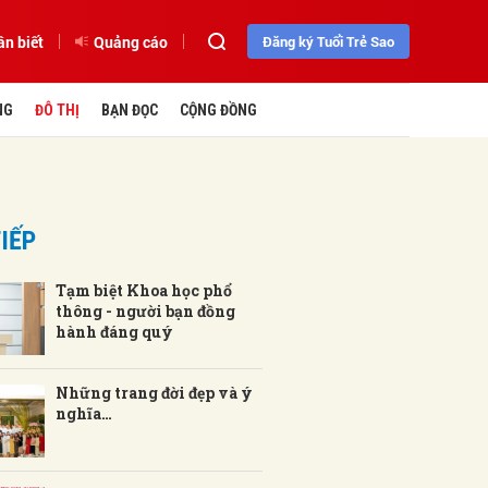
ần biết
Quảng cáo
Đăng ký Tuổi Trẻ Sao
NG
ĐÔ THỊ
BẠN ĐỌC
CỘNG ĐỒNG
IẾP
Tạm biệt Khoa học phổ
thông - người bạn đồng
hành đáng quý
Những trang đời đẹp và ý
nghĩa…