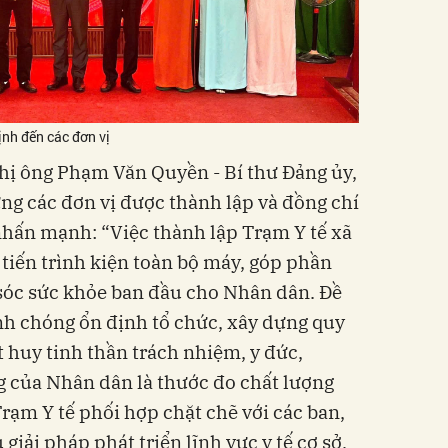
nh đến các đơn vị
ghị ông Phạm Văn Quyền - Bí thư Đảng ủy,
g các đơn vị được thành lập và đồng chí
hấn mạnh: “Việc thành lập Trạm Y tế xã
 tiến trình kiện toàn bộ máy, góp phần
sóc sức khỏe ban đầu cho Nhân dân. Đề
nh chóng ổn định tổ chức, xây dựng quy
 huy tinh thần trách nhiệm, y đức,
g của Nhân dân là thước đo chất lượng
rạm Y tế phối hợp chặt chẽ với các ban,
ải pháp phát triển lĩnh vực y tế cơ sở,