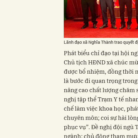
Lãnh đạo xã Nghĩa Thành trao quyết đị
Phát biểu chỉ đạo tại hội n
Chủ tịch HĐND xã chúc mừn
được bổ nhiệm, đồng thời n
là bước đi quan trọng trong
nâng cao chất lượng chăm 
nghị tập thể Trạm Y tế nha
chế làm việc khoa học, phát
chuyên môn; coi sự hài lòn
phục vụ”. Đề nghị đội ngũ T
ngành; chủ động tham mưu gi