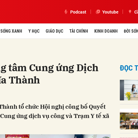
Podcast
Youtube
C
SỐNG XANH
Y HỌC
GIÁO DỤC
TÀI CHÍNH
KINH DOANH
ĐỜI SỐ
g tâm Cung ứng Dịch
ĐỌC T
ĩa Thành
Thành tổ chức Hội nghị công bố Quyết
Cung ứng dịch vụ công và Trạm Y tế xã