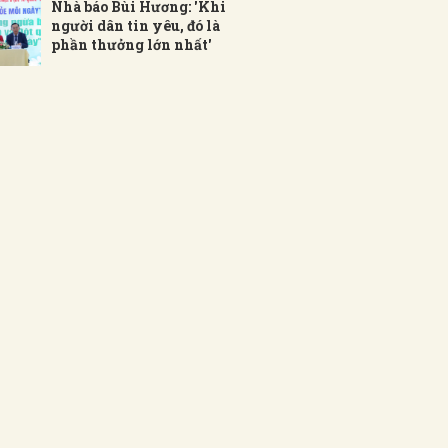
Nhà báo Bùi Hương: 'Khi
người dân tin yêu, đó là
phần thưởng lớn nhất'