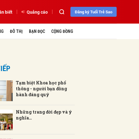
ần biết
Quảng cáo
Đăng ký Tuổi Trẻ Sao
NG
ĐÔ THỊ
BẠN ĐỌC
CỘNG ĐỒNG
IẾP
Tạm biệt Khoa học phổ
thông - người bạn đồng
hành đáng quý
Những trang đời đẹp và ý
nghĩa…