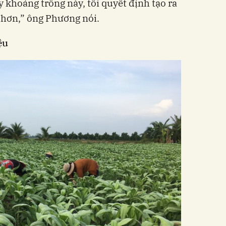
 khoảng trống này, tôi quyết định tạo ra
hơn,” ông Phương nói.
̣u