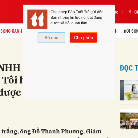
Podcast
Youtube
C
SỐNG XANH
Y HỌC
GIÁO DỤC
TÀI CHÍNH
KINH DOANH
ĐỜI SỐ
NHH Phát triển P&K Đỗ
ĐỌC T
i hạnh phúc vì đã
dược quý đến người
ay trắng, ông Đỗ Thanh Phương, Giám