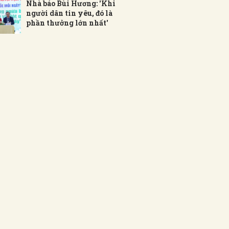
Nhà báo Bùi Hương: 'Khi
người dân tin yêu, đó là
phần thưởng lớn nhất'