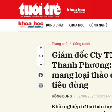
DÒNG CHẢY
KHOA HỌC
CÔNG NGHỆ
Trang chủ
Sống xanh
Giám đốc Cty T
Thanh Phương: Tô
mang loại thảo 
tiêu dùng
HỒNG DUNG
09/09/2024 18:03 PM
Khởi nghiệp từ hai bàn t