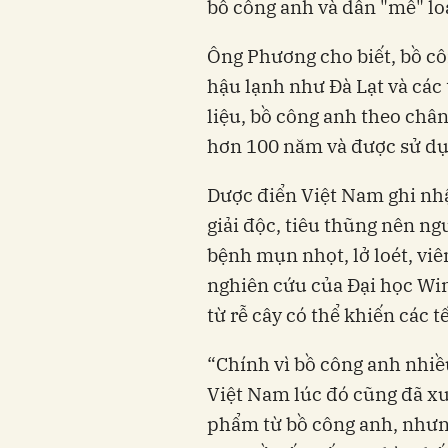
bồ công anh và dần "mê" loạ
Ông Phương cho biết, bồ c
hậu lạnh như Đà Lạt và các 
liệu, bồ công anh theo châ
hơn 100 năm và được sử dụ
Dược điển Việt Nam ghi nhậ
giải độc, tiêu thũng nên n
bệnh mụn nhọt, lở loét, viêm
nghiên cứu của Đại học Win
từ rễ cây có thể khiến các t
“Chính vì bồ công anh nhiều
Việt Nam lúc đó cũng đã 
phẩm từ bồ công anh, nhưng