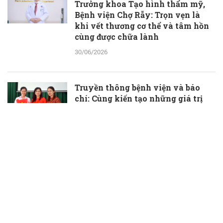
Trưởng khoa Tạo hình thẩm mỹ,
Bệnh viện Chợ Rẫy: Trọn vẹn là
khi vết thương cơ thể và tâm hồn
cùng được chữa lành
30/06/2026
Truyền thông bệnh viện và báo
chí: Cùng kiến tạo những giá trị
thầm lặng, đầy ý nghĩa
30/06/2026
TS.BS Phạm Hữu Đoàn được bổ
nhiệm làm Phó Giám đốc Bệnh
viện Đa khoa Bà Rịa
30/06/2026