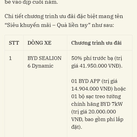
bè vào dịp cuối năm.
Chi tiết chương trình ưu đãi đặc biệt mang tên
“Siêu khuyến mãi – Quà liền tay” như sau:
STT
DÒNG XE
Chương trình ưu đãi
1
BYD SEALION
50% phí trước bạ (trị
6 Dynamic
giá 41.950.000 VNĐ).
01 BYD APP (trị giá
14.904.000 VNĐ) hoặc
01 bộ sạc treo tường
chính hãng BYD 7kW
(trị giá 20.000.000
VNĐ, bao gồm phí lắp
đặt).