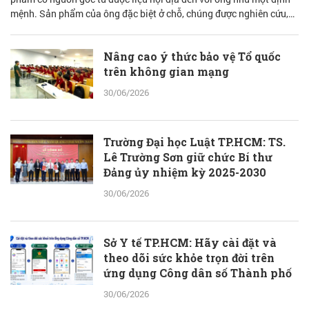
mệnh. Sản phẩm của ông đặc biệt ở chỗ, chúng được nghiên cứu,
bào chế từ đam mê nhưng được quán chiếu qua lăng kính khoa học
với cơ sở lý luận vững vàng.
Nâng cao ý thức bảo vệ Tổ quốc
trên không gian mạng
30/06/2026
Trường Đại học Luật TP.HCM: TS.
Lê Trường Sơn giữ chức Bí thư
Đảng ủy nhiệm kỳ 2025-2030
30/06/2026
Sở Y tế TP.HCM: Hãy cài đặt và
theo dõi sức khỏe trọn đời trên
ứng dụng Công dân số Thành phố
30/06/2026