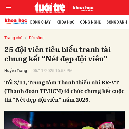
DÒNG CHẢY
KHOA HỌC
CÔNG NGHỆ
SỐNG XANH
Trang chủ
Đời sống
25 đội viên tiêu biểu tranh tài
chung kết “Nét đẹp đội viên”
Huyền Trang
05/11/2025 16:58 PM
Tối 2/11, Trung tâm Thanh thiếu nhi BR-VT
(Thành đoàn TP.HCM) tổ chức chung kết cuộc
thi “Nét đẹp đội viên” năm 2025.