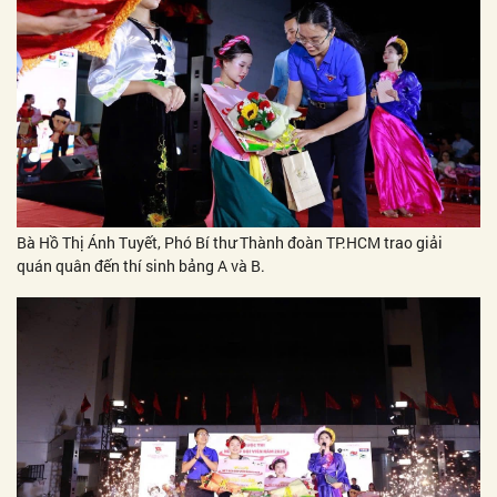
Bà Hồ Thị Ánh Tuyết, Phó Bí thư Thành đoàn TP.HCM trao giải
quán quân đến thí sinh bảng A và B.