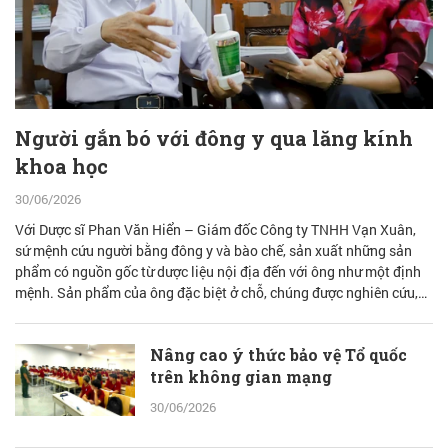
Người gắn bó với đông y qua lăng kính
khoa học
30/06/2026
Với Dược sĩ Phan Văn Hiển – Giám đốc Công ty TNHH Vạn Xuân,
sứ mệnh cứu người bằng đông y và bào chế, sản xuất những sản
phẩm có nguồn gốc từ dược liệu nội địa đến với ông như một định
mệnh. Sản phẩm của ông đặc biệt ở chỗ, chúng được nghiên cứu,
bào chế từ đam mê nhưng được quán chiếu qua lăng kính khoa học
với cơ sở lý luận vững vàng.
Nâng cao ý thức bảo vệ Tổ quốc
trên không gian mạng
30/06/2026