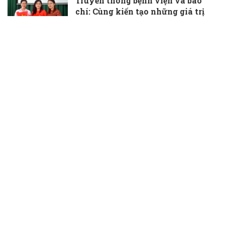
Truyền thông bệnh viện và báo
chí: Cùng kiến tạo những giá trị
thầm lặng, đầy ý nghĩa
30/06/2026
TS.BS Phạm Hữu Đoàn được bổ
nhiệm làm Phó Giám đốc Bệnh
viện Đa khoa Bà Rịa
30/06/2026
Bí quyết chăm sóc sức khỏe chủ
động sau tuổi 30 của phụ nữ
30/06/2026
Niềm vui giản dị của người làm
cấp cứu