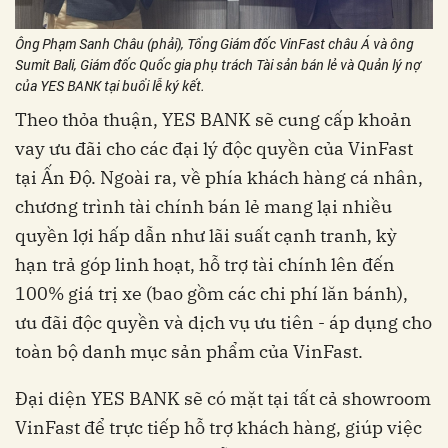
Ông Phạm Sanh Châu (phải), Tổng Giám đốc VinFast châu Á và ông
Sumit Bali, Giám đốc Quốc gia phụ trách Tài sản bán lẻ và Quản lý nợ
của YES BANK tại buổi lễ ký kết.
Theo thỏa thuận, YES BANK sẽ cung cấp khoản
vay ưu đãi cho các đại lý độc quyền của VinFast
tại Ấn Độ. Ngoài ra, về phía khách hàng cá nhân,
chương trình tài chính bán lẻ mang lại nhiều
quyền lợi hấp dẫn như lãi suất cạnh tranh, kỳ
hạn trả góp linh hoạt, hỗ trợ tài chính lên đến
100% giá trị xe (bao gồm các chi phí lăn bánh),
ưu đãi độc quyền và dịch vụ ưu tiên - áp dụng cho
toàn bộ danh mục sản phẩm của VinFast.
Đại diện YES BANK sẽ có mặt tại tất cả showroom
VinFast để trực tiếp hỗ trợ khách hàng, giúp việc