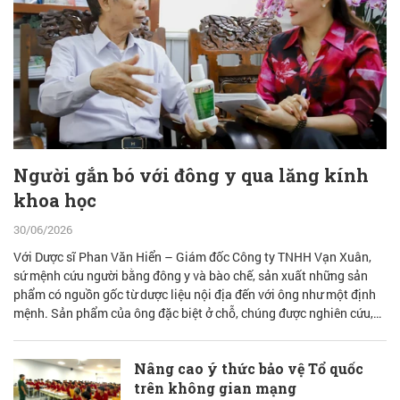
Người gắn bó với đông y qua lăng kính
khoa học
30/06/2026
Với Dược sĩ Phan Văn Hiển – Giám đốc Công ty TNHH Vạn Xuân,
sứ mệnh cứu người bằng đông y và bào chế, sản xuất những sản
phẩm có nguồn gốc từ dược liệu nội địa đến với ông như một định
mệnh. Sản phẩm của ông đặc biệt ở chỗ, chúng được nghiên cứu,
bào chế từ đam mê nhưng được quán chiếu qua lăng kính khoa học
với cơ sở lý luận vững vàng.
Nâng cao ý thức bảo vệ Tổ quốc
trên không gian mạng