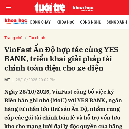
DÒNG CHẢY
KHOA HỌC
CÔNG NGHỆ
SỐNG XANH
Trang chủ
Tài chính
VinFast Ấn Độ hợp tác cùng YES
BANK, triển khai giải pháp tài
chính toàn diện cho xe điện
MT
28/10/2025 20:02 PM
Ngày 28/10/2025, VinFast công bố việc ký
Biên bản ghi nhớ (MoU) với YES BANK, ngân
hàng tư nhân lớn thứ sáu Ấn Độ, nhằm cung
cấp các gói tài chính bán lẻ và hỗ trợ vốn lưu
kho cho mạng lưới đại lý độc quyền của hãng