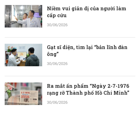
Niềm vui giản dị của người làm
cấp cứu
30/06/2026
Gạt sĩ diện, tìm lại “bản lĩnh đàn
ông”
30/06/2026
Ra mắt ấn phẩm “Ngày 2-7-1976
rạng rỡ Thành phố Hồ Chí Minh”
30/06/2026
ThS.BS.CKII Cao Hoài Tuấn Anh -
Phó Giám đốc Bệnh viện Nhân dân
115: Nỗ lực tới cùng để giành lại sự