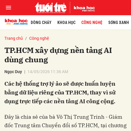
DÒNG CHẢY
KHOA HỌC
CÔNG NGHỆ
SỐNG XANH
Trang chủ
Công nghệ
TP.HCM xây dựng nền tảng AI
dùng chung
Ngọc Duy
14/05/2026 11:36 AM
Các hệ thống trợ lý ảo sẽ được huấn luyện
bằng dữ liệu riêng của TP.HCM, thay vì sử
dụng trực tiếp các nền tảng AI công cộng.
Đây là chia sẻ của bà Võ Thị Trung Trinh - Giám
đốc Trung tâm Chuyển đổi số TP.HCM, tại chương