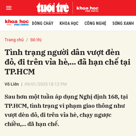
DÒNG CHẢY
KHOA HỌC
CÔNG NGHỆ
SỐNG XANH
Trang chủ
Đô thị
Tình trạng người dân vượt đèn
đỏ, đi trên vỉa hè,... đã hạn chế tại
TP.HCM
Võ Liên
09/01/2025 18:12 PM
Sau hơn một tuần áp dụng Nghị định 168, tại
TP.HCM, tình trạng vi phạm giao thông như
vượt đèn đỏ, đi trên vỉa hè, chạy ngược
chiều,... đã hạn chế.