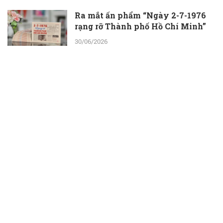
Ra mắt ấn phẩm “Ngày 2-7-1976
rạng rỡ Thành phố Hồ Chí Minh”
30/06/2026
ThS.BS.CKII Cao Hoài Tuấn Anh -
Phó Giám đốc Bệnh viện Nhân dân
115: Nỗ lực tới cùng để giành lại sự
sống cho người bệnh
30/06/2026
Một ngày ở Công viên nước Đầm
Sen: Con vui chơi, ba mẹ thêm thời
gian bên nhau
30/06/2026