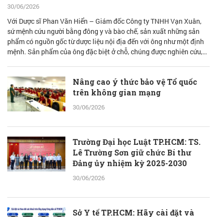
30/06/2026
Với Dược sĩ Phan Văn Hiển – Giám đốc Công ty TNHH Vạn Xuân,
sứ mệnh cứu người bằng đông y và bào chế, sản xuất những sản
phẩm có nguồn gốc từ dược liệu nội địa đến với ông như một định
mệnh. Sản phẩm của ông đặc biệt ở chỗ, chúng được nghiên cứu,
bào chế từ đam mê nhưng được quán chiếu qua lăng kính khoa học
với cơ sở lý luận vững vàng.
Nâng cao ý thức bảo vệ Tổ quốc
trên không gian mạng
30/06/2026
Trường Đại học Luật TP.HCM: TS.
Lê Trường Sơn giữ chức Bí thư
Đảng ủy nhiệm kỳ 2025-2030
30/06/2026
Sở Y tế TP.HCM: Hãy cài đặt và