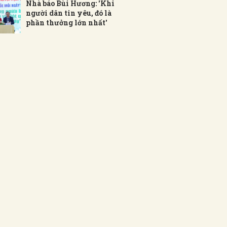
Nhà báo Bùi Hương: 'Khi
người dân tin yêu, đó là
phần thưởng lớn nhất'