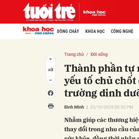
DÒNG CHẢY
KHOA HỌC
CÔNG NGHỆ
Trang chủ
Đời sống
Thành phần tự 
yếu tố chủ chốt 
trường dinh dư
Bình Minh
23/10/2025 20:52 PM
Nhằm giúp các thương hiệ
thay đổi trong nhu cầu c
sức khỏe, đồng thời nhận d