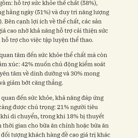
ồm: hỗ trợ sức khỏe thể chất (58%),
g hằng ngày (51%) và duy trì năng lượng
 Bên cạnh lợi ích về thể chất, các sản
 cao nhờ khả năng hỗ trợ cải thiện sức
 hỗ trợ cho việc tập luyện thể thao.
 quan tâm đến sức khỏe thể chất mà còn
ảm xúc: 42% muốn chủ động kiểm soát
 yên tâm về dinh dưỡng và 30% mong
và giảm bớt căng thẳng.
n quan đến sức khỏe, khả năng đáp ứng
càng được chú trọng: 21% người tiêu
i khi di chuyển, trong khi 18% bị thuyết
m thời gian cho bữa ăn chính hoặc bữa ăn
đối tượng khách hàng đề cao giá trị khác