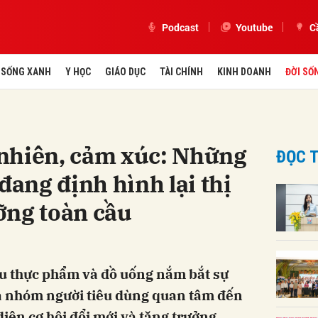
Podcast
Youtube
C
SỐNG XANH
Y HỌC
GIÁO DỤC
TÀI CHÍNH
KINH DOANH
ĐỜI SỐ
nhiên, cảm xúc: Những
ĐỌC T
đang định hình lại thị
ỡng toàn cầu
u thực phẩm và đồ uống nắm bắt sự
ủa nhóm người tiêu dùng quan tâm đến
iện cơ hội đổi mới và tăng trưởng,