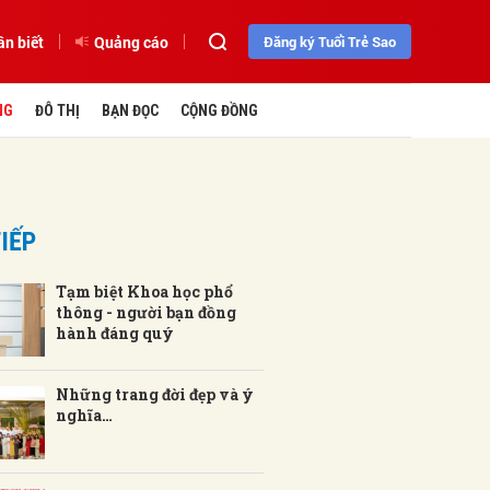
ần biết
Quảng cáo
Đăng ký Tuổi Trẻ Sao
NG
ĐÔ THỊ
BẠN ĐỌC
CỘNG ĐỒNG
IẾP
Tạm biệt Khoa học phổ
thông - người bạn đồng
hành đáng quý
Những trang đời đẹp và ý
nghĩa…