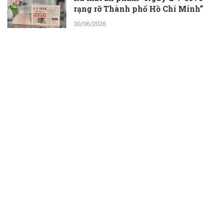
rạng rỡ Thành phố Hồ Chí Minh”
30/06/2026
ThS.BS.CKII Cao Hoài Tuấn Anh -
Phó Giám đốc Bệnh viện Nhân dân
115: Nỗ lực tới cùng để giành lại sự
sống cho người bệnh
30/06/2026
Một ngày ở Công viên nước Đầm
Sen: Con vui chơi, ba mẹ thêm thời
gian bên nhau
30/06/2026
Bệnh viện Mắt TP.HCM: Phát triển