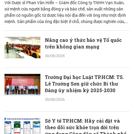
Với Dược sĩ Phan Văn Hiển – Giám đốc Công ty TNHH Vạn Xuân,
sứ mệnh cứu người bằng đông y và bào chế, sản xuất những sản
phẩm có nguồn gốc từ dược liệu nội địa đến với ông như một định
mệnh. Sản phẩm của ông đặc biệt ở chỗ, chúng được nghiên cứu,
bào chế từ đam mê nhưng được quán chiếu qua lăng kính khoa học
với cơ sở lý luận vững vàng.
Nâng cao ý thức bảo vệ Tổ quốc
trên không gian mạng
30/06/2026
Trường Đại học Luật TP.HCM: TS.
Lê Trường Sơn giữ chức Bí thư
Đảng ủy nhiệm kỳ 2025-2030
30/06/2026
Sở Y tế TP.HCM: Hãy cài đặt và
theo dõi sức khỏe trọn đời trên
ứng dụng Công dân số Thành phố