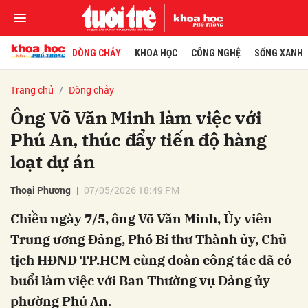
DÒNG CHẢY
KHOA HỌC
CÔNG NGHỆ
SỐNG XANH
Trang chủ
Dòng chảy
Ông Võ Văn Minh làm việc với
Phú An, thúc đẩy tiến độ hàng
loạt dự án
Thoại Phương
07/05/2026 18:49 PM
Chiều ngày 7/5, ông Võ Văn Minh, Ủy viên
Trung ương Đảng, Phó Bí thư Thành ủy, Chủ
tịch HĐND TP.HCM cùng đoàn công tác đã có
buổi làm việc với Ban Thường vụ Đảng ủy
phường Phú An.