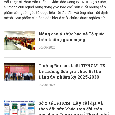
Với Dược sĩ Phan Văn Hiển – Giám đốc Công ty TNHH Vạn Xuân,
sứ mệnh cứu người bằng đông y và bào chế, sản xuất những sản
phẩm có nguồn gốc từ dược liệu nội địa đến với ông như một định
mệnh. Sản phẩm của ông đặc biệt ở chỗ, chúng được nghiên cứu,
bào chế từ đam mê nhưng được quán chiếu qua lăng kính khoa học
với cơ sở lý luận vững vàng.
Nâng cao ý thức bảo vệ Tổ quốc
trên không gian mạng
30/06/2026
Trường Đại học Luật TP.HCM: TS.
Lê Trường Sơn giữ chức Bí thư
Đảng ủy nhiệm kỳ 2025-2030
30/06/2026
Sở Y tế TP.HCM: Hãy cài đặt và
theo dõi sức khỏe trọn đời trên
ứng dụng Công dân số Thành phố