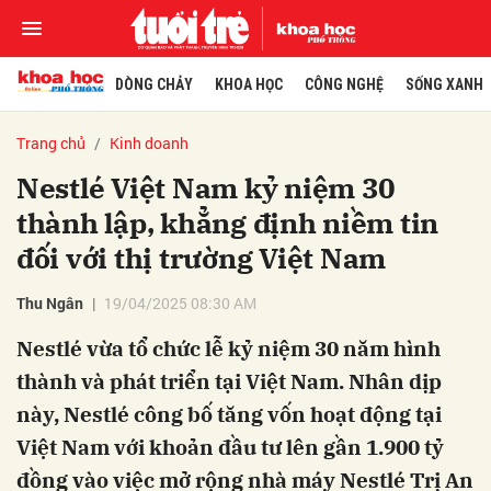
DÒNG CHẢY
KHOA HỌC
CÔNG NGHỆ
SỐNG XANH
Trang chủ
Kinh doanh
Nestlé Việt Nam kỷ niệm 30
thành lập, khẳng định niềm tin
đối với thị trường Việt Nam
Thu Ngân
19/04/2025 08:30 AM
Nestlé vừa tổ chức lễ kỷ niệm 30 năm hình
thành và phát triển tại Việt Nam. Nhân dịp
này, Nestlé công bố tăng vốn hoạt động tại
Việt Nam với khoản đầu tư lên gần 1.900 tỷ
đồng vào việc mở rộng nhà máy Nestlé Trị An