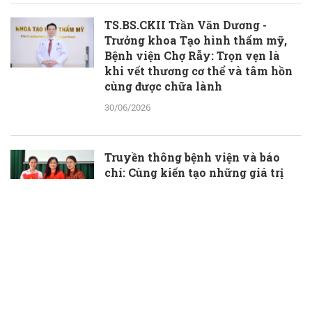
TS.BS.CKII Trần Văn Dương -
Trưởng khoa Tạo hình thẩm mỹ,
Bệnh viện Chợ Rẫy: Trọn vẹn là
khi vết thương cơ thể và tâm hồn
cùng được chữa lành
30/06/2026
Truyền thông bệnh viện và báo
chí: Cùng kiến tạo những giá trị
thầm lặng, đầy ý nghĩa
30/06/2026
TS.BS Phạm Hữu Đoàn được bổ
nhiệm làm Phó Giám đốc Bệnh
viện Đa khoa Bà Rịa
30/06/2026