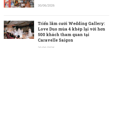
30/06/2026
Triển lãm cưới Wedding Gallery:
Love Duo mùa 4 khép lại với hơn
500 khách tham quan tại
Caravelle Saigon
30/06/2026
TS.BS.CKII Trần Văn Dương -
Trưởng khoa Tạo hình thẩm mỹ,
Bệnh viện Chợ Rẫy: Trọn vẹn là
khi vết thương cơ thể và tâm hồn
cùng được chữa lành
30/06/2026