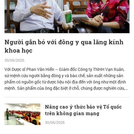
Người gắn bó với đông y qua lăng kính
khoa học
30/06/2026
Với Dược sĩ Phan Văn Hiển – Giám đốc Công ty TNHH Vạn Xuân,
sứ mệnh cứu người bằng đông y và bào chế, sản xuất những sản
phẩm có nguồn gốc từ dược liệu nội địa đến với ông như một định
mệnh. Sản phẩm của ông đặc biệt ở chỗ, chúng được nghiên cứu,
bào chế từ đam mê nhưng được quán chiếu qua lăng kính khoa học
với cơ sở lý luận vững vàng.
Nâng cao ý thức bảo vệ Tổ quốc
trên không gian mạng
30/06/2026