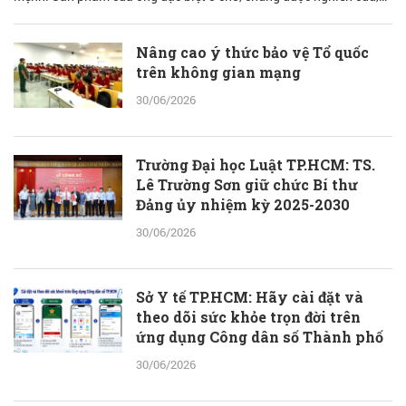
bào chế từ đam mê nhưng được quán chiếu qua lăng kính khoa học
với cơ sở lý luận vững vàng.
Nâng cao ý thức bảo vệ Tổ quốc
trên không gian mạng
30/06/2026
Trường Đại học Luật TP.HCM: TS.
Lê Trường Sơn giữ chức Bí thư
Đảng ủy nhiệm kỳ 2025-2030
30/06/2026
Sở Y tế TP.HCM: Hãy cài đặt và
theo dõi sức khỏe trọn đời trên
ứng dụng Công dân số Thành phố
30/06/2026