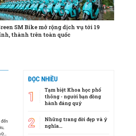
reen SM Bike mở rộng dịch vụ tới 19
ỉnh, thành trên toàn quốc
ĐỌC NHIỀU
Tạm biệt Khoa học phổ
1
thông - người bạn đồng
hành đáng quý
2
Những trang đời đẹp và ý
a đến
nghĩa…
ứu,
 vững