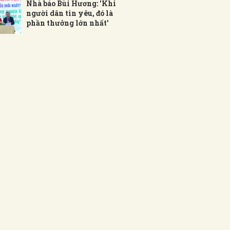
Nhà báo Bùi Hương: 'Khi
người dân tin yêu, đó là
phần thưởng lớn nhất'