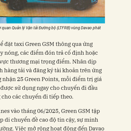
ơ quan Quản lý Vận tải Đường bộ (LTFRB) vùng Davao phát
hể đặt taxi Green GSM thông qua ứng
 nóng, các điểm đón trả cố định hoặc
u vực thương mại trọng điểm. Nhân dịp
h hàng tải và đăng ký tài khoản trên ứng
nhận 25 Green Points, mỗi điểm trị giá
ể được sử dụng ngay cho chuyến đi đầu
 cho các chuyến đi tiếp theo.
ppines vào tháng 06/2025, Green GSM tập
p di chuyển đề cao độ tin cậy, sự minh
rường. Việc mở rộng hoạt động đến Davao