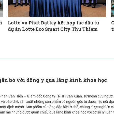
n
Lotte và Phát Đạt ký kết hợp tác đầu tư
G
dự án Lotte Eco Smart City Thu Thiem
t
ắn bó với đông y qua lăng kính khoa học
 Phan Văn Hiển – Giám đốc Công ty TNHH Vạn Xuân, sứ mệnh cứu người
 và bào chế, sản xuất những sản phẩm có nguồn gốc từ dược liệu nội đị
 một định mệnh. Sản phẩm của ông đặc biệt ở chỗ, chúng được nghiên c
đam mê nhưng được quán chiếu qua lăng kính khoa học với cơ sở lý luận