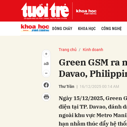
DÒNG CHẢY
KHOA HỌC
CÔNG NGHỆ
Trang chủ
Kinh doanh
Green GSM ra mắ
Davao, Philippi
Thư Trần
16/12/2025 00:14 AM
Ngày 15/12/2025, Green GS
điện tại TP. Davao, đánh 
ngoài khu vực Metro Manil
hạn nhằm thúc đẩy hệ thốn