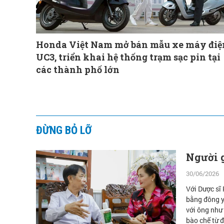
Honda Việt Nam mở bán mẫu xe máy điệ
UC3, triển khai hệ thống trạm sạc pin tại
các thành phố lớn
ĐỪNG BỎ LỠ
Người g
30/06/2026
Với Dược sĩ
bằng đông y
với ông như
bào chế từ 