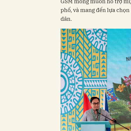
GSM mong muốn hỗ trợ mục
phố, và mang đến lựa chọn
dân.