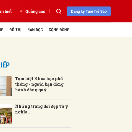
ần biết
Quảng cáo
Đăng ký Tuổi Trẻ Sao
NG
ĐÔ THỊ
BẠN ĐỌC
CỘNG ĐỒNG
IẾP
Tạm biệt Khoa học phổ
thông - người bạn đồng
hành đáng quý
Những trang đời đẹp và ý
nghĩa…