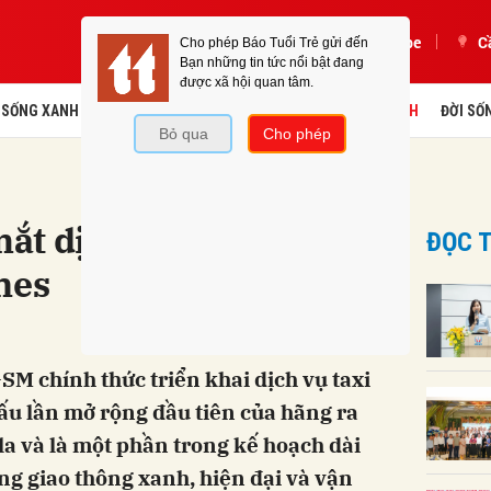
Podcast
Youtube
C
SỐNG XANH
Y HỌC
GIÁO DỤC
TÀI CHÍNH
KINH DOANH
ĐỜI SỐ
t dịch vụ taxi điện tại
ĐỌC T
nes
M chính thức triển khai dịch vụ taxi
dấu lần mở rộng đầu tiên của hãng ra
a và là một phần trong kế hoạch dài
g giao thông xanh, hiện đại và vận