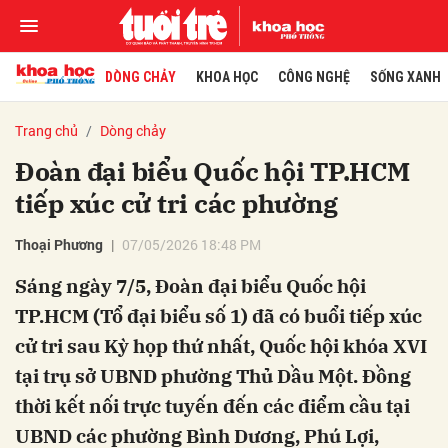
DÒNG CHẢY
KHOA HỌC
CÔNG NGHỆ
SỐNG XANH
Trang chủ
Dòng chảy
Đoàn đại biểu Quốc hội TP.HCM
tiếp xúc cử tri các phường
Thoại Phương
07/05/2026 18:48 PM
Sáng ngày 7/5, Đoàn đại biểu Quốc hội
TP.HCM (Tổ đại biểu số 1) đã có buổi tiếp xúc
cử tri sau Kỳ họp thứ nhất, Quốc hội khóa XVI
tại trụ sở UBND phường Thủ Dầu Một. Đồng
thời kết nối trực tuyến đến các điểm cầu tại
UBND các phường Bình Dương, Phú Lợi,