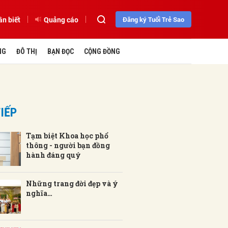
ần biết
Quảng cáo
Đăng ký Tuổi Trẻ Sao
NG
ĐÔ THỊ
BẠN ĐỌC
CỘNG ĐỒNG
IẾP
Tạm biệt Khoa học phổ
thông - người bạn đồng
hành đáng quý
Những trang đời đẹp và ý
nghĩa…