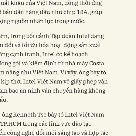
xuất khẩu của Việt Nam, đồng thời ứng
 bán dẫn hàng đầu như chip 18A, giúp
ượng nguồn nhân lực trong nước.
êm, trong bối cảnh Tập đoàn Intel đang
n đổi và tối ưu hóa hoạt động sản xuất
ăng cạnh tranh, Intel có kế hoạch
đóng gói và kiểm định từ nhà máy Costa
ềm năng như Việt Nam. Vì vậy, ông bày tỏ
ịp thời Intel Việt Nam về giấy phép vận
đảm bảo an ninh vận chuyển hàng không
ẩu.
 ông Kenneth Tse bày tỏ Intel Việt Nam
 TP.HCM trong các lĩnh vực đào tạo
ển công nghệ đổi mới sáng tạo và hợp tác