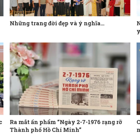
Những trang đời đẹp và ý nghĩa…
N
y
c
Ra mắt ấn phẩm “Ngày 2-7-1976 rạng rỡ
C
Thành phố Hồ Chí Minh”
n