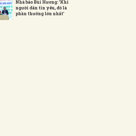
Nhà báo Bùi Hương: 'Khi
người dân tin yêu, đó là
phần thưởng lớn nhất'