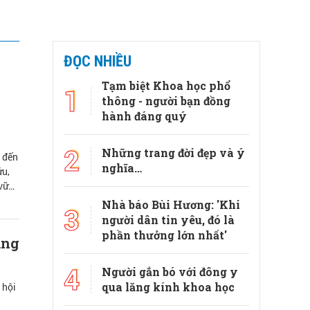
ĐỌC NHIỀU
Tạm biệt Khoa học phổ
1
thông - người bạn đồng
hành đáng quý
2
Những trang đời đẹp và ý
a đến
nghĩa…
ứu,
 vững
Nhà báo Bùi Hương: 'Khi
3
người dân tin yêu, đó là
phần thưởng lớn nhất'
ạng
4
Người gắn bó với đông y
qua lăng kính khoa học
 hội