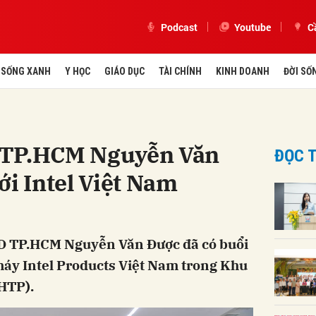
Podcast
Youtube
C
SỐNG XANH
Y HỌC
GIÁO DỤC
TÀI CHÍNH
KINH DOANH
ĐỜI SỐ
 TP.HCM Nguyễn Văn
ĐỌC T
ới Intel Việt Nam
ND TP.HCM Nguyễn Văn Được đã có buổi
máy Intel Products Việt Nam trong Khu
HTP).