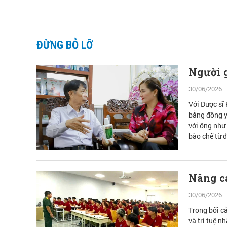
ĐỪNG BỎ LỠ
Người g
30/06/2026
Với Dược sĩ
bằng đông y
với ông như
bào chế từ 
vàng.
Nâng ca
30/06/2026
Trong bối c
và trí tuệ n