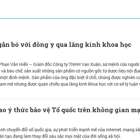
ắn bó với đông y qua lăng kính khoa học
 Phan Văn Hiển – Giám đốc Công ty TNHH Vạn Xuân, sứ mệnh cứu người
 và bào chế, sản xuất những sản phẩm có nguồn gốc từ dược liệu nội đị
 một định mệnh. Sản phẩm của ông đặc biệt ở chỗ, chúng được nghiên c
đam mê nhưng được quán chiếu qua lăng kính khoa học với cơ sở lý luận
o ý thức bảo vệ Tổ quốc trên không gian m
ảnh chuyển đổi số quốc gia, sự phát triển mạnh mẽ của internet, mạng xã
hân tạo đang làm thay đổi sâu sắc mọi mặt của đời sống xã hội.