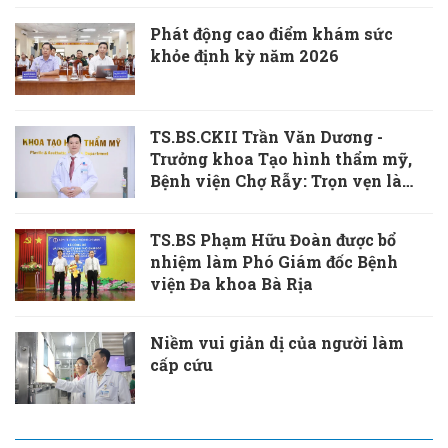
Phát động cao điểm khám sức
khỏe định kỳ năm 2026
TS.BS.CKII Trần Văn Dương -
Trưởng khoa Tạo hình thẩm mỹ,
Bệnh viện Chợ Rẫy: Trọn vẹn là
khi vết thương cơ thể và tâm hồn
cùng được chữa lành
TS.BS Phạm Hữu Đoàn được bổ
nhiệm làm Phó Giám đốc Bệnh
viện Đa khoa Bà Rịa
Niềm vui giản dị của người làm
cấp cứu