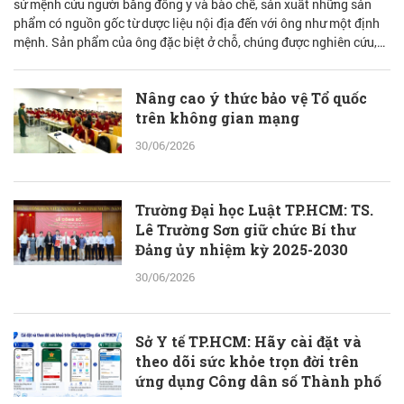
sứ mệnh cứu người bằng đông y và bào chế, sản xuất những sản
phẩm có nguồn gốc từ dược liệu nội địa đến với ông như một định
mệnh. Sản phẩm của ông đặc biệt ở chỗ, chúng được nghiên cứu,
bào chế từ đam mê nhưng được quán chiếu qua lăng kính khoa học
với cơ sở lý luận vững vàng.
Nâng cao ý thức bảo vệ Tổ quốc
trên không gian mạng
30/06/2026
Trường Đại học Luật TP.HCM: TS.
Lê Trường Sơn giữ chức Bí thư
Đảng ủy nhiệm kỳ 2025-2030
30/06/2026
Sở Y tế TP.HCM: Hãy cài đặt và
theo dõi sức khỏe trọn đời trên
ứng dụng Công dân số Thành phố