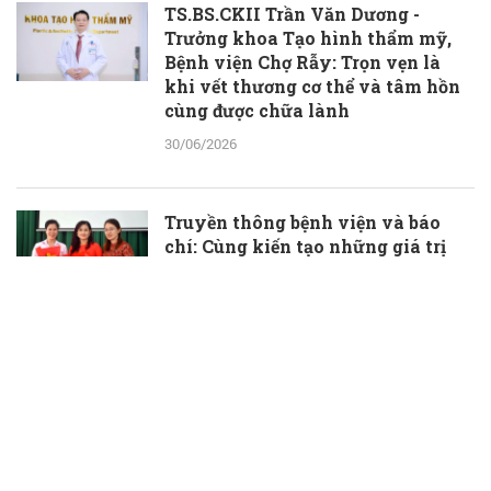
TS.BS.CKII Trần Văn Dương -
Trưởng khoa Tạo hình thẩm mỹ,
Bệnh viện Chợ Rẫy: Trọn vẹn là
khi vết thương cơ thể và tâm hồn
cùng được chữa lành
30/06/2026
Truyền thông bệnh viện và báo
chí: Cùng kiến tạo những giá trị
thầm lặng, đầy ý nghĩa
30/06/2026
TS.BS Phạm Hữu Đoàn được bổ
nhiệm làm Phó Giám đốc Bệnh
viện Đa khoa Bà Rịa
30/06/2026