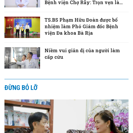
Bệnh viện Chợ Rẫy: Trọn vẹn là
khi vết thương cơ thể và tâm hồn
cùng được chữa lành
TS.BS Phạm Hữu Đoàn được bổ
nhiệm làm Phó Giám đốc Bệnh
viện Đa khoa Bà Rịa
Niềm vui giản dị của người làm
cấp cứu
ĐỪNG BỎ LỠ