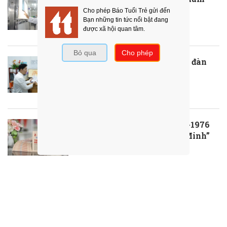
cấp cứu
30/06/2026
Gạt sĩ diện, tìm lại “bản lĩnh đàn
ông”
30/06/2026
Ra mắt ấn phẩm “Ngày 2-7-1976
rạng rỡ Thành phố Hồ Chí Minh”
30/06/2026
ThS.BS.CKII Cao Hoài Tuấn Anh -
Phó Giám đốc Bệnh viện Nhân dân
115: Nỗ lực tới cùng để giành lại sự
sống cho người bệnh