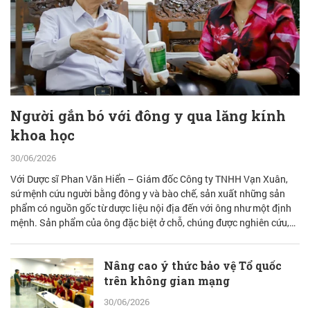
Người gắn bó với đông y qua lăng kính
khoa học
30/06/2026
Với Dược sĩ Phan Văn Hiển – Giám đốc Công ty TNHH Vạn Xuân,
sứ mệnh cứu người bằng đông y và bào chế, sản xuất những sản
phẩm có nguồn gốc từ dược liệu nội địa đến với ông như một định
mệnh. Sản phẩm của ông đặc biệt ở chỗ, chúng được nghiên cứu,
bào chế từ đam mê nhưng được quán chiếu qua lăng kính khoa học
với cơ sở lý luận vững vàng.
Nâng cao ý thức bảo vệ Tổ quốc
trên không gian mạng
30/06/2026