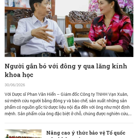
Người gắn bó với đông y qua lăng kính
khoa học
30/06/2026
Với Dược sĩ Phan Văn Hiển – Giám đốc Công ty TNHH Vạn Xuân,
sứ mệnh cứu người bằng đông y và bào chế, sản xuất những sản
phẩm có nguồn gốc từ dược liệu nội địa đến với ông như một định
mệnh. Sản phẩm của ông đặc biệt ở chỗ, chúng được nghiên cứu,
bào chế từ đam mê nhưng được quán chiếu qua lăng kính khoa học
với cơ sở lý luận vững vàng.
Nâng cao ý thức bảo vệ Tổ quốc