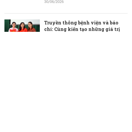
30/06/2026
Truyền thông bệnh viện và báo
chí: Cùng kiến tạo những giá trị
thầm lặng, đầy ý nghĩa
30/06/2026
TS.BS Phạm Hữu Đoàn được bổ
nhiệm làm Phó Giám đốc Bệnh
viện Đa khoa Bà Rịa
30/06/2026
Bí quyết chăm sóc sức khỏe chủ
động sau tuổi 30 của phụ nữ
30/06/2026