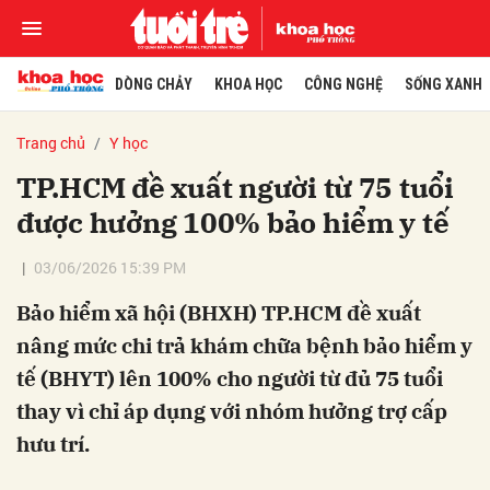
DÒNG CHẢY
KHOA HỌC
CÔNG NGHỆ
SỐNG XANH
Trang chủ
Y học
TP.HCM đề xuất người từ 75 tuổi
được hưởng 100% bảo hiểm y tế
03/06/2026 15:39 PM
Bảo hiểm xã hội (BHXH) TP.HCM đề xuất
nâng mức chi trả khám chữa bệnh bảo hiểm y
tế (BHYT) lên 100% cho người từ đủ 75 tuổi
thay vì chỉ áp dụng với nhóm hưởng trợ cấp
hưu trí.