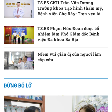
TS.BS.CKII Trần Văn Dương -
Trưởng khoa Tạo hình thẩm mỹ,
Bệnh viện Chợ Rẫy: Trọn vẹn là
khi vết thương cơ thể và tâm hồn
cùng được chữa lành
TS.BS Phạm Hữu Đoàn được bổ
nhiệm làm Phó Giám đốc Bệnh
viện Đa khoa Bà Rịa
Niềm vui giản dị của người làm
cấp cứu
ĐỪNG BỎ LỠ