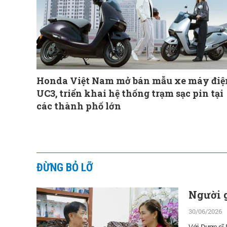
Honda Việt Nam mở bán mẫu xe máy điệ
UC3, triển khai hệ thống trạm sạc pin tại
các thành phố lớn
ĐỪNG BỎ LỠ
Người g
30/06/2026
Với Dược sĩ