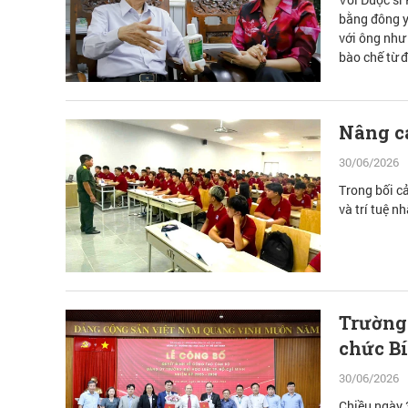
bằng đông y
với ông như
bào chế từ 
vàng.
Nâng ca
30/06/2026
Trong bối c
và trí tuệ n
Trường 
chức B
30/06/2026
Chiều ngày 