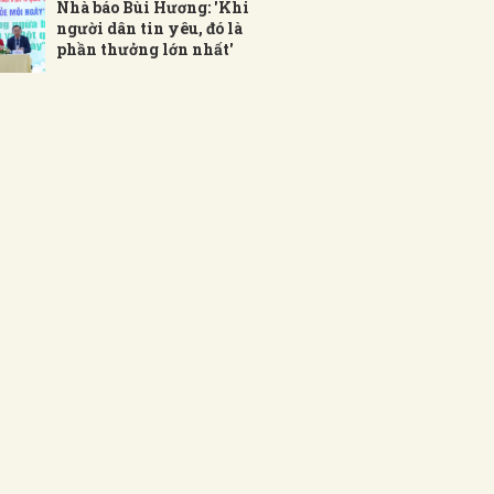
Nhà báo Bùi Hương: 'Khi
người dân tin yêu, đó là
phần thưởng lớn nhất'