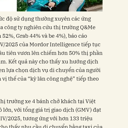
mức độ sử dụng thường xuyên các ứng
ủa công ty nghiên cứu thị trường Q&Me
 52%, Grab 44% và be 4%), báo cáo
IV/2025 của Mordor Intelligence tiếp tục
ầu tiên vươn lên chiếm hơn 50% thị phần
Nam. Kết quả này cho thấy xu hướng dịch
uen lựa chọn dịch vụ di chuyển của người
vị thế của “kỳ lân công nghệ” tiếp theo
hị trường xe 4 bánh chở khách tại Việt
 lớn, với tổng giá trị giao dịch (GMV) đạt
 IV/2025, tương ứng với hơn 133 triệu
cho thấy nhu cầu di chuyển bằng taxi của