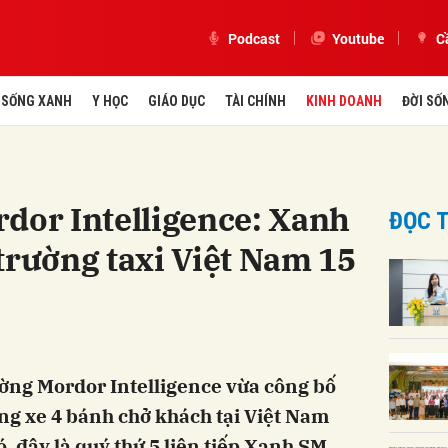
Podcast
Youtube
C
SỐNG XANH
Y HỌC
GIÁO DỤC
TÀI CHÍNH
KINH DOANH
ĐỜI SỐ
dor Intelligence: Xanh
ĐỌC T
trường taxi Việt Nam 15
ường Mordor Intelligence vừa công bố
ờng xe 4 bánh chở khách tại Việt Nam
, đây là quý thứ 5 liên tiếp Xanh SM