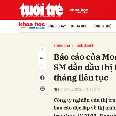
DÒNG CHẢY
KHOA HỌC
CÔNG NGHỆ
Trang chủ
Kinh doanh
Báo cáo của Mor
SM dẫn đầu thị 
tháng liên tục
NH
07/02/2026 14:19 PM
Công ty nghiên cứu thị tr
báo cáo độc lập về thị trư
trong quý IV/2025. Theo đó