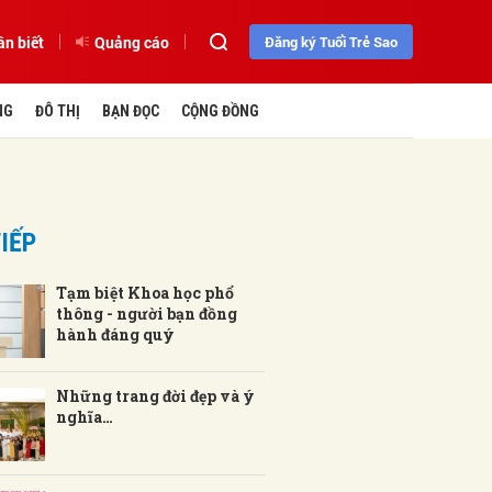
ần biết
Quảng cáo
Đăng ký Tuổi Trẻ Sao
NG
ĐÔ THỊ
BẠN ĐỌC
CỘNG ĐỒNG
IẾP
Tạm biệt Khoa học phổ
thông - người bạn đồng
hành đáng quý
Những trang đời đẹp và ý
nghĩa…