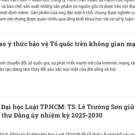
 và bào chế, sản xuất những sản phẩm có nguồn gốc từ dược liệu nội đị
 một định mệnh. Sản phẩm của ông đặc biệt ở chỗ, chúng được nghiên c
đam mê nhưng được quán chiếu qua lăng kính khoa học với cơ sở lý luận
o ý thức bảo vệ Tổ quốc trên không gian m
ảnh chuyển đổi số quốc gia, sự phát triển mạnh mẽ của internet, mạng xã
hân tạo đang làm thay đổi sâu sắc mọi mặt của đời sống xã hội.
Đại học Luật TP.HCM: TS. Lê Trường Sơn giữ
í thư Đảng ủy nhiệm kỳ 2025-2030
30/6, Đảng ủy Trường Đại học Luật TP.HCM đã tổ chức Lễ công bố các q