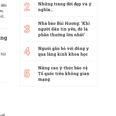
2
Những trang đời đẹp và ý
a đến
nghĩa…
ứu,
 vững
Nhà báo Bùi Hương: 'Khi
3
người dân tin yêu, đó là
phần thưởng lớn nhất'
ạng
4
Người gắn bó với đông y
qua lăng kính khoa học
 hội
Nâng cao ý thức bảo vệ
5
Tổ quốc trên không gian
mạng
uyết