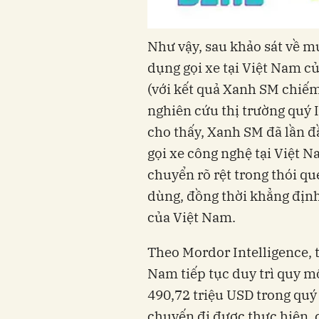
Như vậy, sau khảo sát về 
dụng gọi xe tại Việt Nam c
(với kết quả Xanh SM chiếm
nghiên cứu thị trường quý 
cho thấy, Xanh SM đã lần đ
gọi xe công nghệ tại Việt 
chuyển rõ rệt trong thói q
dùng, đồng thời khẳng định 
của Việt Nam.
Theo Mordor Intelligence, t
Nam tiếp tục duy trì quy mô
490,72 triệu USD trong quý
chuyến đi được thực hiện, 