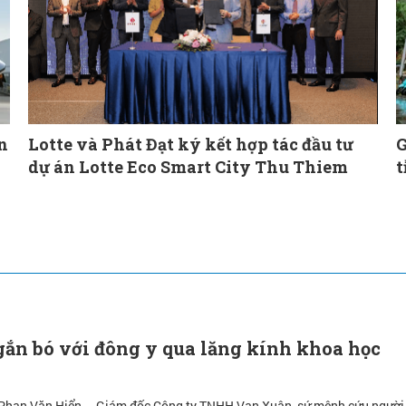
n
Lotte và Phát Đạt ký kết hợp tác đầu tư
G
dự án Lotte Eco Smart City Thu Thiem
t
ắn bó với đông y qua lăng kính khoa học
 Phan Văn Hiển – Giám đốc Công ty TNHH Vạn Xuân, sứ mệnh cứu người