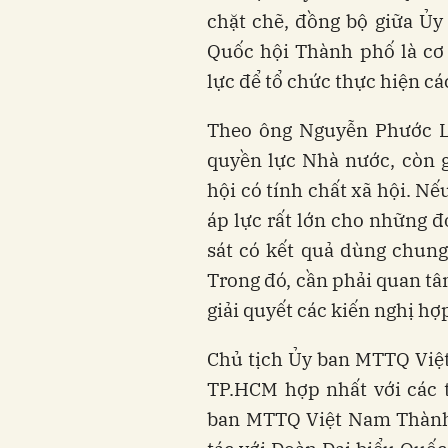
chặt chẽ, đồng bộ giữa Ủ
Quốc hội Thành phố là cơ 
lực để tổ chức thực hiện c
Theo ông Nguyễn Phước Lộ
quyền lực Nhà nước, còn g
hội có tính chất xã hội. N
áp lực rất lớn cho những đ
sát có kết quả dùng chun
Trong đó, cần phải quan tâ
giải quyết các kiến nghị h
Chủ tịch Ủy ban MTTQ Việ
TP.HCM hợp nhất với các 
ban MTTQ Việt Nam Thành 