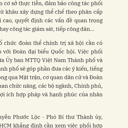
n cơ sở thực tiễn, đảm bảo công tác phối
từ khâu xây dựng thể chế theo phân cấp
i cao, quyết định các vấn đề quan trọng
ay công tác giám sát, tiếp công dân...
tổ chức đoàn thể chính trị xã hội cần có
 với Đoàn đại biểu Quốc hội. Việc phối
giữa Ủy ban MTTQ Việt Nam Thành phố và
nh phố sẽ góp phần đưa các ý kiến, tiếng
hông qua Mặt trận, cơ quan dân cử và Đoàn
uan chức năng, các bộ ngành, Chính phủ,
lợi ích hợp pháp và hạnh phúc của nhân
guyễn Phước Lộc - Phó Bí thư Thành ủy,
HCM khẳng định cần xem việc phối hợp