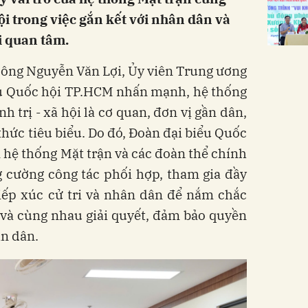
hội trong việc gắn kết với nhân dân và
ri quan tâm.
c, ông Nguyễn Văn Lợi, Ủy viên Trung ương
ểu Quốc hội TP.HCM nhấn mạnh, hệ thống
h trị - xã hội là cơ quan, đơn vị gần dân,
í thức tiêu biểu. Do đó, Đoàn đại biểu Quốc
ệ thống Mặt trận và các đoàn thể chính
g cường công tác phối hợp, tham gia đầy
tiếp xúc cử tri và nhân dân để nắm chắc
ri và cùng nhau giải quyết, đảm bảo quyền
ân dân.