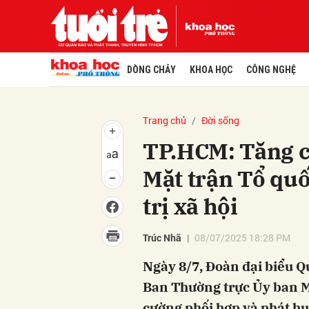
DÒNG CHẢY
KHOA HỌC
CÔNG NGHỆ
Trang chủ
Đời sống
TP.HCM: Tăng c
Mặt trận Tổ quố
trị xã hội
Trúc Nhã
08/07/2025 18:28 PM
Ngày 8/7, Đoàn đại biểu Q
Ban Thường trực Ủy ban 
cường phối hợp và phát hu