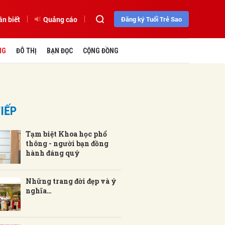
ần biết
Quảng cáo
Đăng ký Tuổi Trẻ Sao
NG
ĐÔ THỊ
BẠN ĐỌC
CỘNG ĐỒNG
IẾP
Tạm biệt Khoa học phổ
thông - người bạn đồng
hành đáng quý
Những trang đời đẹp và ý
nghĩa…