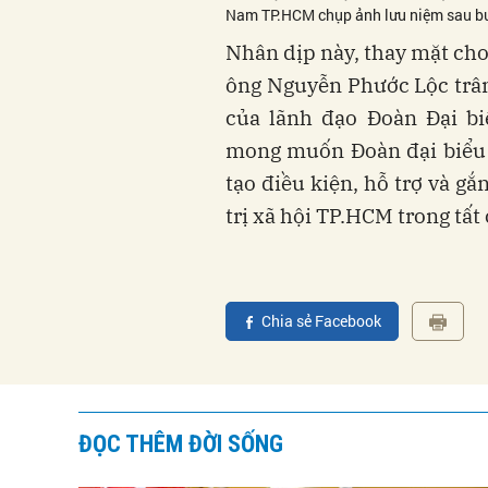
Nam TP.HCM chụp ảnh lưu niệm sau bu
Nhân dịp này, thay mặt c
ông Nguyễn Phước Lộc trân
của lãnh đạo Đoàn Đại bi
mong muốn Đoàn đại biểu 
tạo điều kiện, hỗ trợ và g
trị xã hội TP.HCM trong tất 
Chia sẻ Facebook
ĐỌC THÊM ĐỜI SỐNG