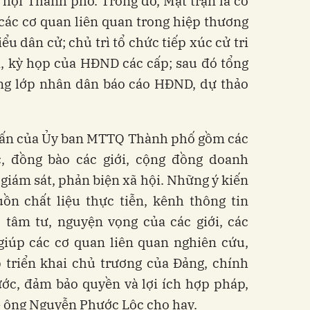
 hội Thành phố. Trong đó, Mặt trận là cơ
 các cơ quan liên quan trong hiệp thương
ểu dân cử; chủ trì tổ chức tiếp xúc cử tri
i, kỳ họp của HĐND các cấp; sau đó tổng
tầng lớp nhân dân báo cáo HĐND, dự thảo
 vấn của Ủy ban MTTQ Thành phố gồm các
ức, đồng bào các giới, cộng đồng doanh
 giám sát, phản biện xã hội. Những ý kiến
uồn chất liệu thực tiễn, kênh thông tin
tâm tư, nguyện vọng của các giới, các
 giúp các cơ quan liên quan nghiên cứu,
 triển khai chủ trương của Đảng, chính
ớc, đảm bảo quyền và lợi ích hợp pháp,
- ông Nguyễn Phước Lộc cho hay.