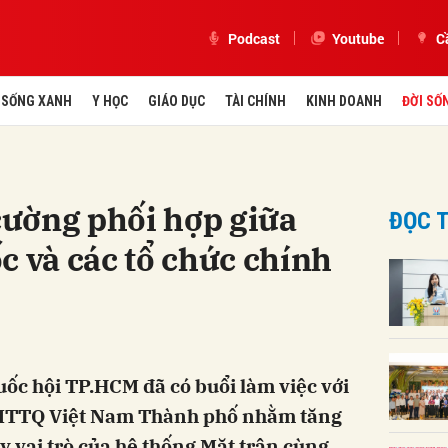
Podcast
Youtube
C
SỐNG XANH
Y HỌC
GIÁO DỤC
TÀI CHÍNH
KINH DOANH
ĐỜI SỐ
ường phối hợp giữa
ĐỌC T
c và các tổ chức chính
uốc hội TP.HCM đã có buổi làm việc với
MTTQ Việt Nam Thành phố nhằm tăng
y vai trò của hệ thống Mặt trận cùng