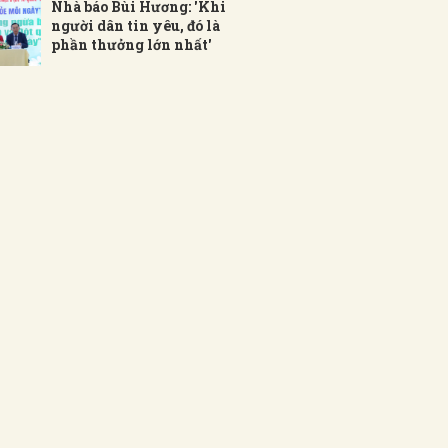
Nhà báo Bùi Hương: 'Khi
người dân tin yêu, đó là
phần thưởng lớn nhất'