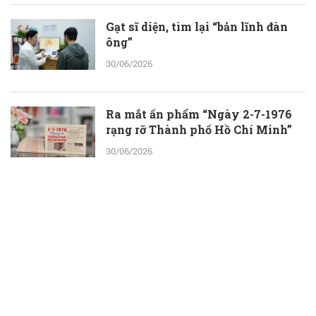
Gạt sĩ diện, tìm lại “bản lĩnh đàn
ông”
30/06/2026
Ra mắt ấn phẩm “Ngày 2-7-1976
rạng rỡ Thành phố Hồ Chí Minh”
30/06/2026
ThS.BS.CKII Cao Hoài Tuấn Anh -
Phó Giám đốc Bệnh viện Nhân dân
115: Nỗ lực tới cùng để giành lại sự
sống cho người bệnh
30/06/2026