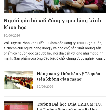
Người gắn bó với đông y qua lăng kính
khoa học
30/06/2026
Với Dược sĩ Phan Văn Hiển – Giám đốc Công ty TNHH Vạn Xuân,
sứ mệnh cứu người bằng đông y và bào chế, sản xuất những sản
phẩm có nguồn gốc từ dược liệu nội địa đến với ông như một định
mệnh. Sản phẩm của ông đặc biệt ở chỗ, chúng được nghiên cứu,
bào chế từ đam mê nhưng được quán chiếu qua lăng kính khoa học
với cơ sở lý luận vững vàng.
Nâng cao ý thức bảo vệ Tổ quốc
trên không gian mạng
30/06/2026
Trường Đại học Luật TP.HCM: TS.
Lê Trường Sơn giữ chức Bí thư