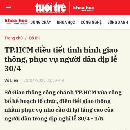
DÒNG CHẢY
KHOA HỌC
CÔNG NGHỆ
SỐNG XANH
Trang chủ
Đô thị
TP.HCM điều tiết tình hình giao
thông, phục vụ người dân dịp lễ
30/4
Võ Liên
23/04/2025 05:59 AM
Sở Giao thông công chánh TP.HCM vừa công
bố kế hoạch tổ chức, điều tiết giao thông
nhằm phục vụ nhu cầu đi lại tăng cao của
người dân trong dịp nghỉ lễ 30/4 - 1/5.