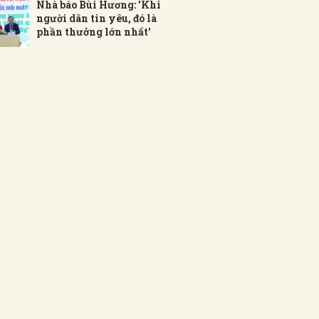
Nhà báo Bùi Hương: 'Khi
người dân tin yêu, đó là
phần thưởng lớn nhất'