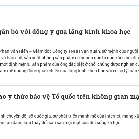
ắn bó với đông y qua lăng kính khoa học
 Phan Văn Hiển – Giám đốc Công ty TNHH Vạn Xuân, sứ mệnh cứu người
 và bào chế, sản xuất những sản phẩm có nguồn gốc từ dược liệu nội đị
 một định mệnh. Sản phẩm của ông đặc biệt ở chỗ, chúng được nghiên c
đam mê nhưng được quán chiếu qua lăng kính khoa học với cơ sở lý luận
o ý thức bảo vệ Tổ quốc trên không gian m
ảnh chuyển đổi số quốc gia, sự phát triển mạnh mẽ của internet, mạng xã
hân tạo đang làm thay đổi sâu sắc mọi mặt của đời sống xã hội.