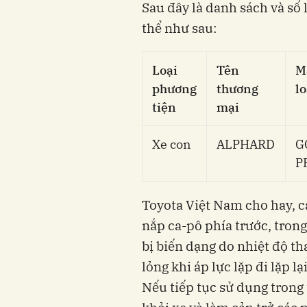
Sau đây là danh sách và số
thể như sau:
Loại
Tên
M
phương
thương
lo
tiện
mại
Xe con
ALPHARD
G
P
Toyota Việt Nam cho hay, c
nắp ca-pô phía trước, trong
bị biến dạng do nhiệt độ th
lỏng khi áp lực lặp đi lặp l
Nếu tiếp tục sử dụng trong t