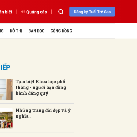
ần biết
Quảng cáo
Đăng ký Tuổi Trẻ Sao
NG
ĐÔ THỊ
BẠN ĐỌC
CỘNG ĐỒNG
IẾP
Tạm biệt Khoa học phổ
thông - người bạn đồng
hành đáng quý
Những trang đời đẹp và ý
nghĩa…