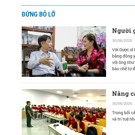
ĐỪNG BỎ LỠ
Người g
30/06/2026
Với Dược sĩ
bằng đông y
với ông như
bào chế từ 
vàng.
Nâng ca
30/06/2026
Trong bối c
và trí tuệ n