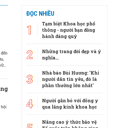
ĐỌC NHIỀU
Tạm biệt Khoa học phổ
1
thông - người bạn đồng
hành đáng quý
2
Những trang đời đẹp và ý
a đến
nghĩa…
ứu,
 vững
Nhà báo Bùi Hương: 'Khi
3
người dân tin yêu, đó là
phần thưởng lớn nhất'
ạng
4
Người gắn bó với đông y
qua lăng kính khoa học
 hội
Nâng cao ý thức bảo vệ