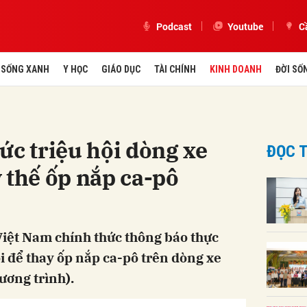
Podcast
Youtube
C
SỐNG XANH
Y HỌC
GIÁO DỤC
TÀI CHÍNH
KINH DOANH
ĐỜI SỐ
ức triệu hội dòng xe
ĐỌC T
 thế ốp nắp ca-pô
Việt Nam chính thức thông báo thực
i để thay ốp nắp ca-pô trên dòng xe
ương trình).