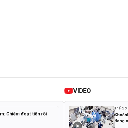
VIDEO
Thế giới
ểm: Chiếm đoạt tiền rồi
Khoảnh
đang m