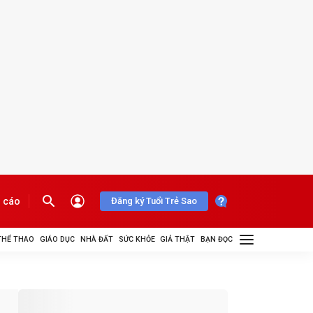
 cáo
Đăng ký Tuổi Trẻ Sao
THỂ THAO
GIÁO DỤC
NHÀ ĐẤT
SỨC KHỎE
GIẢ THẬT
BẠN ĐỌC