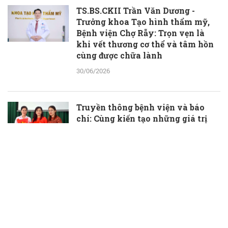
TS.BS.CKII Trần Văn Dương -
Trưởng khoa Tạo hình thẩm mỹ,
Bệnh viện Chợ Rẫy: Trọn vẹn là
khi vết thương cơ thể và tâm hồn
cùng được chữa lành
30/06/2026
Truyền thông bệnh viện và báo
chí: Cùng kiến tạo những giá trị
thầm lặng, đầy ý nghĩa
30/06/2026
TS.BS Phạm Hữu Đoàn được bổ
nhiệm làm Phó Giám đốc Bệnh
viện Đa khoa Bà Rịa
30/06/2026