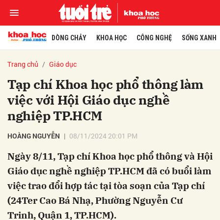
DÒNG CHẢY
KHOA HỌC
CÔNG NGHỆ
SỐNG XANH
Trang chủ
Giáo dục
Tạp chí Khoa học phổ thông làm
việc với Hội Giáo dục nghề
nghiệp TP.HCM
HOÀNG NGUYỄN
08/11/2024 20:01 PM
Ngày 8/11, Tạp chí Khoa học phổ thông và Hội
Giáo dục nghề nghiệp TP.HCM đã có buổi làm
việc trao đổi hợp tác tại tòa soạn của Tạp chí
(24Ter Cao Bá Nhạ, Phường Nguyễn Cư
Trinh, Quận 1, TP.HCM).