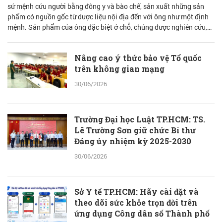
sứ mệnh cứu người bằng đông y và bào chế, sản xuất những sản
phẩm có nguồn gốc từ dược liệu nội địa đến với ông như một định
mệnh. Sản phẩm của ông đặc biệt ở chỗ, chúng được nghiên cứu,
bào chế từ đam mê nhưng được quán chiếu qua lăng kính khoa học
với cơ sở lý luận vững vàng.
Nâng cao ý thức bảo vệ Tổ quốc
trên không gian mạng
30/06/2026
Trường Đại học Luật TP.HCM: TS.
Lê Trường Sơn giữ chức Bí thư
Đảng ủy nhiệm kỳ 2025-2030
30/06/2026
Sở Y tế TP.HCM: Hãy cài đặt và
theo dõi sức khỏe trọn đời trên
ứng dụng Công dân số Thành phố