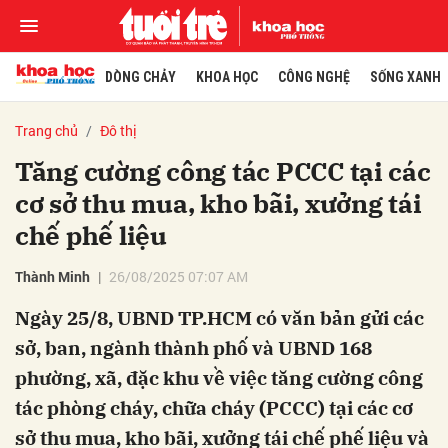
DÒNG CHẢY
KHOA HỌC
CÔNG NGHỆ
SỐNG XANH
Trang chủ
Đô thị
Tăng cường công tác PCCC tại các
cơ sở thu mua, kho bãi, xưởng tái
chế phế liệu
Thành Minh
26/08/2025 07:07 AM
Ngày 25/8, UBND TP.HCM có văn bản gửi các
sở, ban, ngành thành phố và UBND 168
phường, xã, đặc khu về việc tăng cường công
tác phòng cháy, chữa cháy (PCCC) tại các cơ
sở thu mua, kho bãi, xưởng tái chế phế liệu và