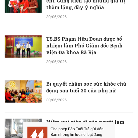
chí: Cùng kiến tạo những giá trị
thầm lặng, đầy ý nghĩa
30/06/2026
TS.BS Phạm Hữu Đoàn được bổ
nhiệm làm Phó Giám đốc Bệnh
viện Đa khoa Bà Rịa
30/06/2026
Bí quyết chăm sóc sức khỏe chủ
động sau tuổi 30 của phụ nữ
30/06/2026
Niềm vui giản dị của người làm
cấp cứu
30/06/2026