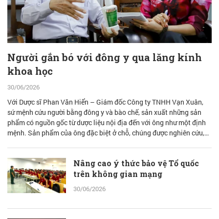
Người gắn bó với đông y qua lăng kính
khoa học
30/06/2026
Với Dược sĩ Phan Văn Hiển – Giám đốc Công ty TNHH Vạn Xuân,
sứ mệnh cứu người bằng đông y và bào chế, sản xuất những sản
phẩm có nguồn gốc từ dược liệu nội địa đến với ông như một định
mệnh. Sản phẩm của ông đặc biệt ở chỗ, chúng được nghiên cứu,
bào chế từ đam mê nhưng được quán chiếu qua lăng kính khoa học
với cơ sở lý luận vững vàng.
Nâng cao ý thức bảo vệ Tổ quốc
trên không gian mạng
30/06/2026