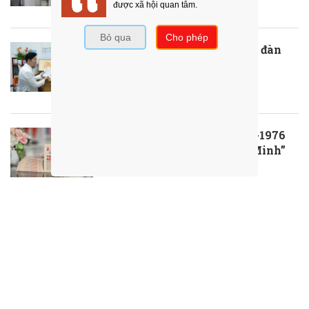
Gạt sĩ diện, tìm lại “bản lĩnh đàn
ông”
30/06/2026
Ra mắt ấn phẩm “Ngày 2-7-1976
rạng rỡ Thành phố Hồ Chí Minh”
30/06/2026
ThS.BS.CKII Cao Hoài Tuấn Anh -
Phó Giám đốc Bệnh viện Nhân dân
115: Nỗ lực tới cùng để giành lại sự
sống cho người bệnh
30/06/2026