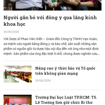
Người gắn bó với đông y qua lăng kính
khoa học
30/06/2026
Với Dược sĩ Phan Văn Hiển – Giám đốc Công ty TNHH Vạn Xuân,
sứ mệnh cứu người bằng đông y và bào chế, sản xuất những sản
phẩm có nguồn gốc từ dược liệu nội địa đến với ông như một định
mệnh. Sản phẩm của ông đặc biệt ở chỗ, chúng được nghiên cứu,
bào chế từ đam mê nhưng được quán chiếu qua lăng kính khoa học
với cơ sở lý luận vững vàng.
Nâng cao ý thức bảo vệ Tổ quốc
trên không gian mạng
30/06/2026
Trường Đại học Luật TP.HCM: TS.
Lê Trường Sơn giữ chức Bí thư