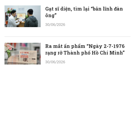
Gạt sĩ diện, tìm lại “bản lĩnh đàn
ông”
30/06/2026
Ra mắt ấn phẩm “Ngày 2-7-1976
rạng rỡ Thành phố Hồ Chí Minh”
30/06/2026
ThS.BS.CKII Cao Hoài Tuấn Anh -
Phó Giám đốc Bệnh viện Nhân dân
115: Nỗ lực tới cùng để giành lại sự
sống cho người bệnh
30/06/2026
Một ngày ở Công viên nước Đầm