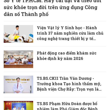
Sở Y tế TP.HCM: Hãy cài đặt và theo dõi
sức khỏe trọn đời trên ứng dụng Công
dân số Thành phố
Viện Vật lý Y Sinh học - Hành
trình 37 năm nghiên cứu làm chủ
công nghệ trang thiết bị y tế
“Made in Vietnam”
Phát động cao điểm khám sức
khỏe định kỳ năm 2026
TS.BS.CKII Trần Văn Dương -
Trưởng khoa Tạo hình thẩm mỹ,
Bệnh viện Chợ Rẫy: Trọn vẹn là
khi vết thương cơ thể và tâm hồn
cùng được chữa lành
TS.BS Phạm Hữu Đoàn được bổ
nhiệm làm Phó Giám đốc Bệnh