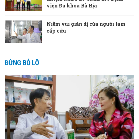
viện Đa khoa Bà Rịa
Niềm vui giản dị của người làm
cấp cứu
ĐỪNG BỎ LỠ