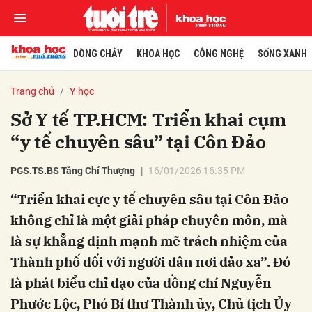
DÒNG CHẢY
KHOA HỌC
CÔNG NGHỆ
SỐNG XANH
Trang chủ
Y học
Sở Y tế TP.HCM: Triển khai cụm
“y tế chuyên sâu” tại Côn Đảo
PGS.TS.BS Tăng Chí Thượng
16/01/2026 16:35 PM
“Triển khai cực y tế chuyên sâu tại Côn Đảo
không chỉ là một giải pháp chuyên môn, mà
là sự khẳng định mạnh mẽ trách nhiệm của
Thành phố đối với người dân nơi đảo xa”. Đó
là phát biểu chỉ đạo của đồng chí Nguyễn
Phước Lộc, Phó Bí thư Thành ủy, Chủ tịch Ủy