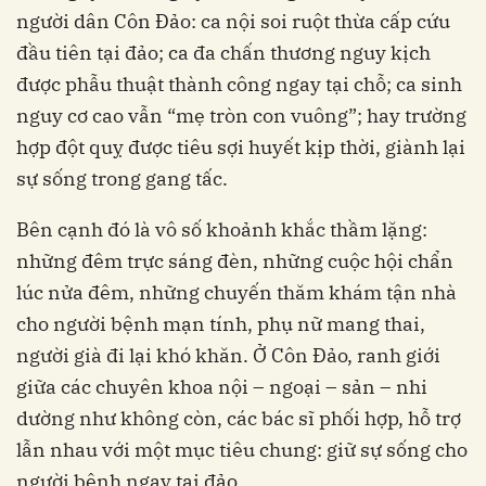
người dân Côn Đảo: ca nội soi ruột thừa cấp cứu
đầu tiên tại đảo; ca đa chấn thương nguy kịch
được phẫu thuật thành công ngay tại chỗ; ca sinh
nguy cơ cao vẫn “mẹ tròn con vuông”; hay trường
hợp đột quỵ được tiêu sợi huyết kịp thời, giành lại
sự sống trong gang tấc.
Bên cạnh đó là vô số khoảnh khắc thầm lặng:
những đêm trực sáng đèn, những cuộc hội chẩn
lúc nửa đêm, những chuyến thăm khám tận nhà
cho người bệnh mạn tính, phụ nữ mang thai,
người già đi lại khó khăn. Ở Côn Đảo, ranh giới
giữa các chuyên khoa nội – ngoại – sản – nhi
dường như không còn, các bác sĩ phối hợp, hỗ trợ
lẫn nhau với một mục tiêu chung: giữ sự sống cho
người bệnh ngay tại đảo.