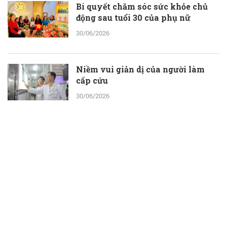
Bí quyết chăm sóc sức khỏe chủ
động sau tuổi 30 của phụ nữ
30/06/2026
Niềm vui giản dị của người làm
cấp cứu
30/06/2026
Gạt sĩ diện, tìm lại “bản lĩnh đàn
ông”
30/06/2026
Ra mắt ấn phẩm “Ngày 2-7-1976
rạng rỡ Thành phố Hồ Chí Minh”
30/06/2026