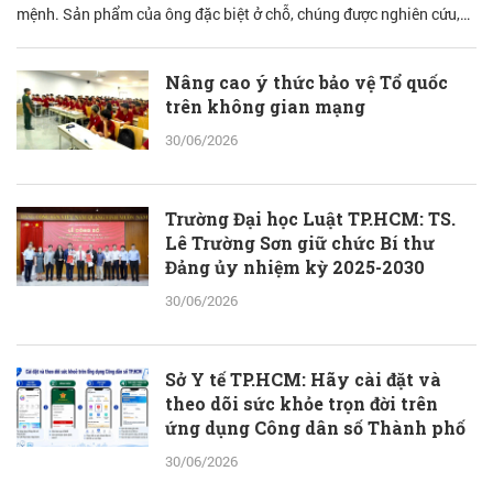
mệnh. Sản phẩm của ông đặc biệt ở chỗ, chúng được nghiên cứu,
bào chế từ đam mê nhưng được quán chiếu qua lăng kính khoa học
với cơ sở lý luận vững vàng.
Nâng cao ý thức bảo vệ Tổ quốc
trên không gian mạng
30/06/2026
Trường Đại học Luật TP.HCM: TS.
Lê Trường Sơn giữ chức Bí thư
Đảng ủy nhiệm kỳ 2025-2030
30/06/2026
Sở Y tế TP.HCM: Hãy cài đặt và
theo dõi sức khỏe trọn đời trên
ứng dụng Công dân số Thành phố
30/06/2026