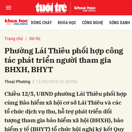
DÒNG CHẢY
KHOA HỌC
CÔNG NGHỆ
SỐNG XANH
Trang chủ
Đô thị
Phường Lái Thiêu phối hợp công
tác phát triển người tham gia
BHXH, BHYT
Thoại Phương
12/05/2026 20:48 PM
Chiều 12/5, UBND phường Lái Thiêu phối hợp
cùng Bảo hiểm xã hội cơ sở Lái Thiêu và các
tổ chức dịch vụ thu, hỗ trợ phát triển đối
tượng tham gia bảo hiểm xã hội (BHXH), bảo
hiểm y tế (BHYT) tổ chức hội nghị ký kết Quy