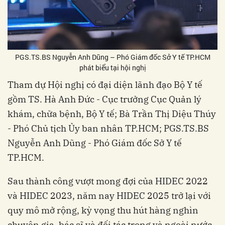
PGS.TS.BS Nguyễn Anh Dũng – Phó Giám đốc Sở Y tế TP.HCM
phát biểu tại hội nghị
Tham dự Hội nghị có đại diện lãnh đạo Bộ Y tế
gồm TS. Hà Anh Đức - Cục trưởng Cục Quản lý
khám, chữa bệnh, Bộ Y tế; Bà Trần Thị Diệu Thúy
- Phó Chủ tịch Ủy ban nhân TP.HCM; PGS.TS.BS
Nguyễn Anh Dũng - Phó Giám đốc Sở Y tế
TP.HCM.
Sau thành công vượt mong đợi của HIDEC 2022
và HIDEC 2023, năm nay HIDEC 2025 trở lại với
quy mô mở rộng, kỳ vọng thu hút hàng nghìn
chuyên gia, bác sĩ và đối tác trong và ngoài nước.