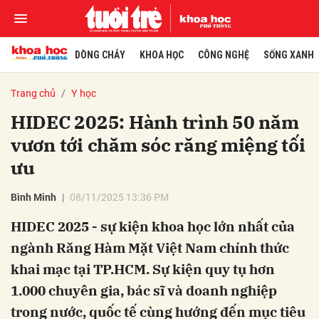
DÒNG CHẢY
KHOA HỌC
CÔNG NGHỆ
SỐNG XANH
Trang chủ
Y học
HIDEC 2025: Hành trình 50 năm
vươn tới chăm sóc răng miệng tối
ưu
Bình Minh
08/11/2025 13:36 PM
HIDEC 2025 - sự kiện khoa học lớn nhất của
ngành Răng Hàm Mặt Việt Nam chính thức
khai mạc tại TP.HCM. Sự kiện quy tụ hơn
1.000 chuyên gia, bác sĩ và doanh nghiệp
trong nước, quốc tế cùng hướng đến mục tiêu