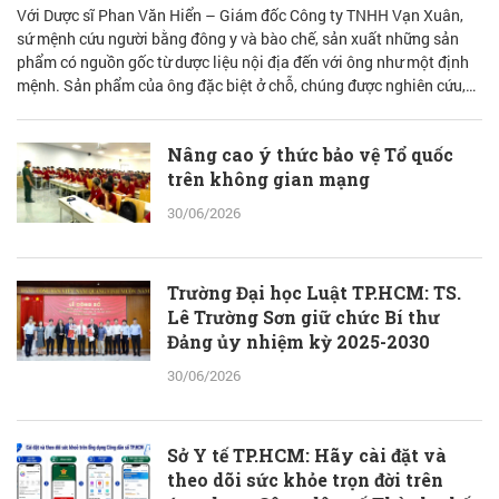
Với Dược sĩ Phan Văn Hiển – Giám đốc Công ty TNHH Vạn Xuân,
sứ mệnh cứu người bằng đông y và bào chế, sản xuất những sản
phẩm có nguồn gốc từ dược liệu nội địa đến với ông như một định
mệnh. Sản phẩm của ông đặc biệt ở chỗ, chúng được nghiên cứu,
bào chế từ đam mê nhưng được quán chiếu qua lăng kính khoa học
với cơ sở lý luận vững vàng.
Nâng cao ý thức bảo vệ Tổ quốc
trên không gian mạng
30/06/2026
Trường Đại học Luật TP.HCM: TS.
Lê Trường Sơn giữ chức Bí thư
Đảng ủy nhiệm kỳ 2025-2030
30/06/2026
Sở Y tế TP.HCM: Hãy cài đặt và
theo dõi sức khỏe trọn đời trên