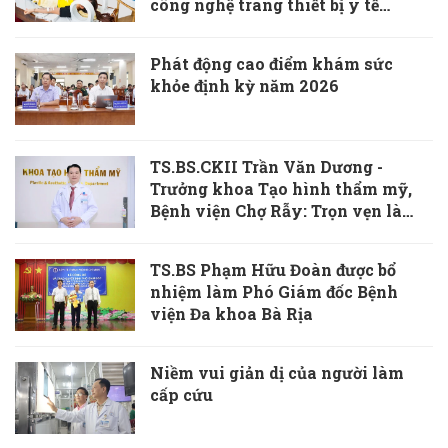
công nghệ trang thiết bị y tế
“Made in Vietnam”
Phát động cao điểm khám sức
khỏe định kỳ năm 2026
TS.BS.CKII Trần Văn Dương -
Trưởng khoa Tạo hình thẩm mỹ,
Bệnh viện Chợ Rẫy: Trọn vẹn là
khi vết thương cơ thể và tâm hồn
cùng được chữa lành
TS.BS Phạm Hữu Đoàn được bổ
nhiệm làm Phó Giám đốc Bệnh
viện Đa khoa Bà Rịa
Niềm vui giản dị của người làm
cấp cứu