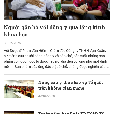
Người gắn bó với đông y qua lăng kính
khoa học
30/06/2026
Với Dược sĩ Phan Văn Hiển – Giám đốc Công ty TNHH Vạn Xuân,
sứ mệnh cứu người bằng đông y và bào chế, sản xuất những sản
phẩm có nguồn gốc từ dược liệu nội địa đến với ông như một định
mệnh. Sản phẩm của ông đặc biệt ở chỗ, chúng được nghiên cứu,
bào chế từ đam mê nhưng được quán chiếu qua lăng kính khoa học
với cơ sở lý luận vững vàng.
Nâng cao ý thức bảo vệ Tổ quốc
trên không gian mạng
30/06/2026
Trường Đại học Luật TP.HCM: TS.