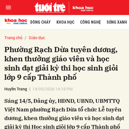
DÒNG CHẢY
KHOA HỌC
CÔNG NGHỆ
SỐNG XANH
Trang chủ
Giáo dục
Phường Rạch Dừa tuyên dương,
khen thưởng giáo viên và học
sinh đạt giải kỳ thi học sinh giỏi
lớp 9 cấp Thành phố
Huyền Trang
14/05/2026 14:18 PM
Sáng 14/5, Đảng ủy, HĐND, UBND, UBMTTQ
Việt Nam phường Rạch Dừa tổ chức Lễ tuyên
dương, khen thưởng giáo viên và học sinh đạt
giải kỳ thi Học sinh giỏi lớp 9 cấp Thành phố