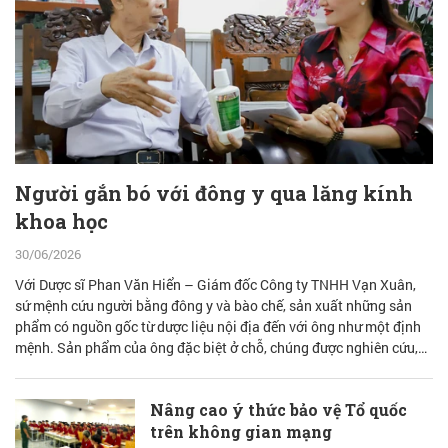
Người gắn bó với đông y qua lăng kính
khoa học
30/06/2026
Với Dược sĩ Phan Văn Hiển – Giám đốc Công ty TNHH Vạn Xuân,
sứ mệnh cứu người bằng đông y và bào chế, sản xuất những sản
phẩm có nguồn gốc từ dược liệu nội địa đến với ông như một định
mệnh. Sản phẩm của ông đặc biệt ở chỗ, chúng được nghiên cứu,
bào chế từ đam mê nhưng được quán chiếu qua lăng kính khoa học
với cơ sở lý luận vững vàng.
Nâng cao ý thức bảo vệ Tổ quốc
trên không gian mạng