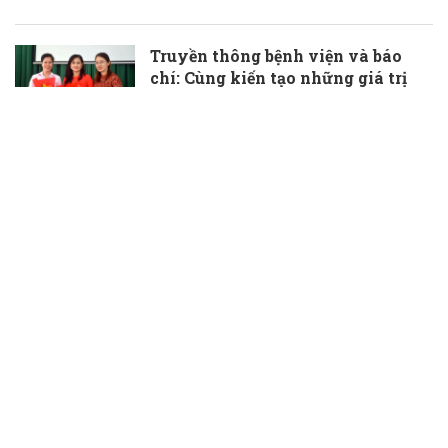
Truyền thông bệnh viện và báo
chí: Cùng kiến tạo những giá trị
thầm lặng, đầy ý nghĩa
30/06/2026
TS.BS Phạm Hữu Đoàn được bổ
nhiệm làm Phó Giám đốc Bệnh
viện Đa khoa Bà Rịa
30/06/2026
Bí quyết chăm sóc sức khỏe chủ
động sau tuổi 30 của phụ nữ
30/06/2026