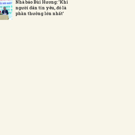
Nhà báo Bùi Hương: 'Khi
người dân tin yêu, đó là
phần thưởng lớn nhất'