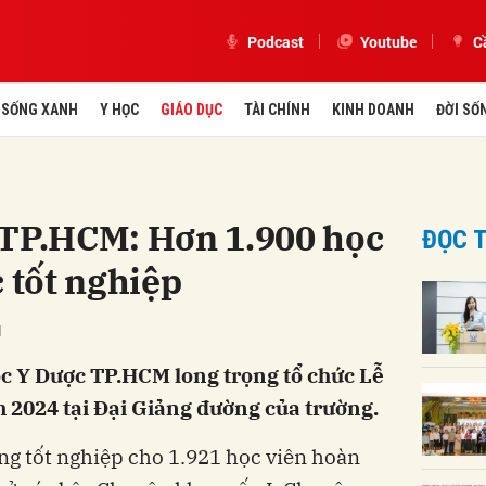
Podcast
Youtube
C
SỐNG XANH
Y HỌC
GIÁO DỤC
TÀI CHÍNH
KINH DOANH
ĐỜI SỐ
 TP.HCM: Hơn 1.900 học
ĐỌC T
c tốt nghiệp
M
c Y Dược TP.HCM long trọng tổ chức Lễ
m 2024 tại Đại Giảng đường của trường.
ằng tốt nghiệp cho 1.921 học viên hoàn