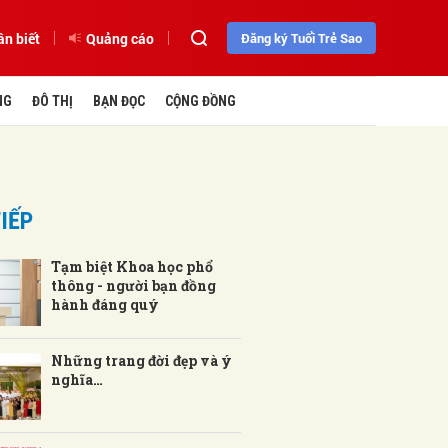
ần biết
Quảng cáo
Đăng ký Tuổi Trẻ Sao
NG
ĐÔ THỊ
BẠN ĐỌC
CỘNG ĐỒNG
IẾP
Tạm biệt Khoa học phổ
thông - người bạn đồng
hành đáng quý
Những trang đời đẹp và ý
nghĩa…